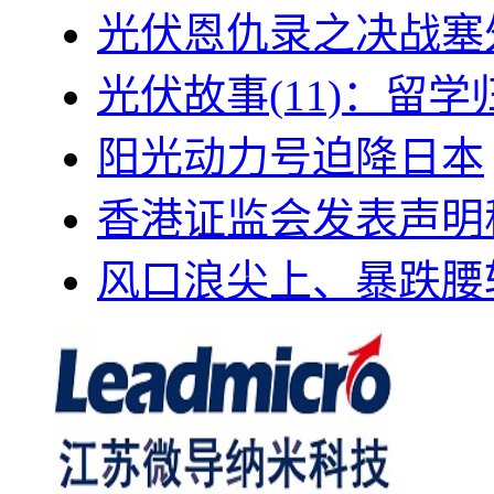
光伏恩仇录之决战塞外
光伏故事(11)：留
阳光动力号迫降日本
香港证监会发表声明
风口浪尖上、暴跌腰