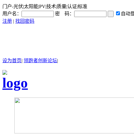
门户-光伏|太阳能|PV|技术|质量|认证|标准
用户名：
密 码：
自动
注册
|
找回密码
设为首页
|
领跑者创新论坛
|