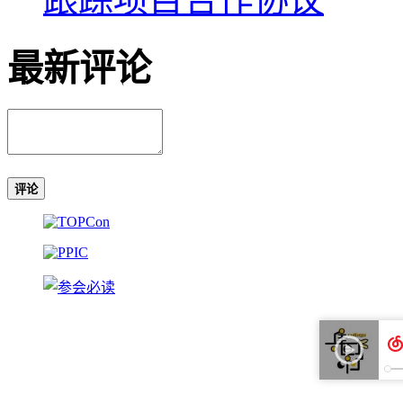
最新评论
评论