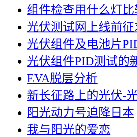
组件检查用什么灯比
光伏测试网上线前征
光伏组件及电池片PI
光伏组件PID测试的
EVA脱层分析
新长征路上的光伏-
阳光动力号迫降日本
我与阳光的爱恋