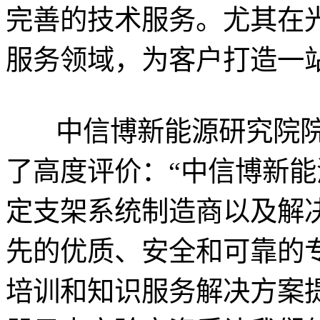
完善的技术服务。尤其在
服务领域，为客户打造一
中信博新能源研究院院
了高度评价：“中信博新
定支架系统制造商以及解
先的优质、安全和可靠的
培训和知识服务解决方案提