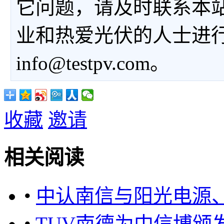
它问题，请及时联系本
业和热爱光伏的人士进
info@testpv.com。
收藏
邀请
相关阅读
•
中认南信与阳光电源、
•
TUV南德为中信博颁