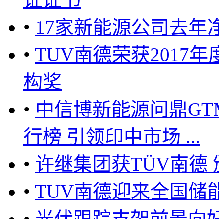
•
17家新能源公司去年
•
TUV南德荣获201
构奖
•
中信博新能源问鼎GTM
行榜 引领印中市场 ...
•
许继集团获TÜV南德 颁
•
TUV南德迎来全国储
•
光伏跟踪支架前景向好，