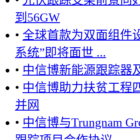
到56GW
•
全球首款为双面组件
系统”即将面世 ...
•
中信博新能源跟踪器
•
中信博助力扶贫工程四
并网
•
中信博与Trungnam 
跟踪项目合作协议