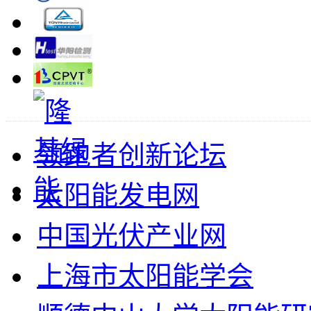
领跑者创新论坛
太阳能发电网
中国光伏产业网
上海市太阳能学会