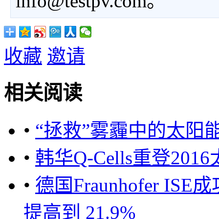
info@testpv.com。
收藏
邀请
相关阅读
•
“拯救”雾霾中的太阳
•
韩华Q-Cells重登2
•
德国Fraunhofer 
提高到 21.9%