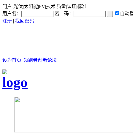
门户-光伏|太阳能|PV|技术|质量|认证|标准
用户名：
密 码：
自动
注册
|
找回密码
设为首页
|
领跑者创新论坛
|