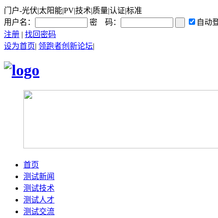
门户-光伏|太阳能|PV|技术|质量|认证|标准
用户名：
密 码：
自动
注册
|
找回密码
设为首页
|
领跑者创新论坛
|
首页
测试新闻
测试技术
测试人才
测试交流