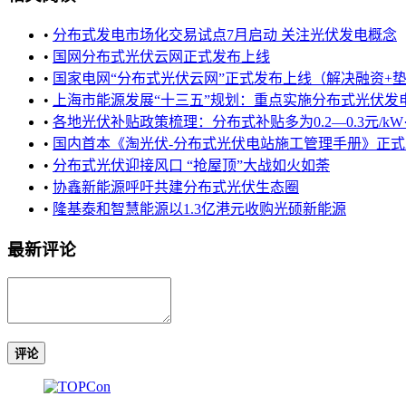
•
分布式发电市场化交易试点7月启动 关注光伏发电概念
•
国网分布式光伏云网正式发布上线
•
国家电网“分布式光伏云网”正式发布上线（解决融资+垫付补
•
上海市能源发展“十三五”规划：重点实施分布式光伏发电工
•
各地光伏补贴政策梳理：分布式补贴多为0.2—0.3元/kW·
•
国内首本《淘光伏-分布式光伏电站施工管理手册》正式
•
分布式光伏迎接风口 “抢屋顶”大战如火如荼
•
协鑫新能源呼吁共建分布式光伏生态圈
•
隆基泰和智慧能源以1.3亿港元收购光硕新能源
最新评论
评论