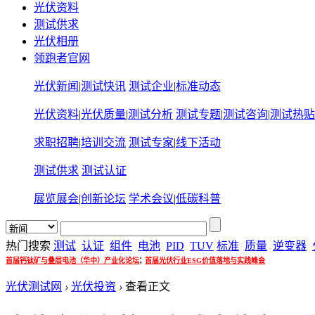
光伏资料
测试供求
光伏相册
领跑者官网
光伏新闻
|
测试快讯
测试企业
|
标准动态
光伏资料
|
光伏质量
|
测试分析
测试专题
|
测试咨询
|
测试热贴
求职招聘
|
培训交流
测试专家
|
线下活动
测试供求
测试认证
展览展会
|
创新论坛
学术会议
|
低碳科普
热门搜索
测试
认证
组件
电池
PID
TUV
标准
质量
逆变器
;
首届钙钛矿与叠层电池（华中）产业化论坛
首届光伏行业ESG价值落地与实践峰会
光伏测试网
›
光伏投资
›
查看正文