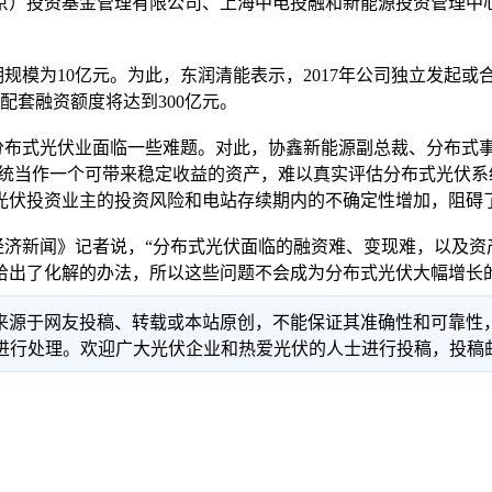
京）投资基金管理有限公司、上海中电投融和新能源投资管理中
为10亿元。为此，东润清能表示，2017年公司独立发起或合
配套融资额度将达到300亿元。
分布式光伏业面临一些难题。对此，协鑫新能源副总裁、分布式
系统当作一个可带来稳定收益的资产，难以真实评估分布式光伏
光伏投资业主的投资风险和电站存续期内的不确定性增加，阻碍
新闻》记者说，“分布式光伏面临的融资难、变现难，以及资
给出了化解的办法，所以这些问题不会成为分布式光伏大幅增长的
信息来源于网友投稿、转载或本站原创，不能保证其准确性和可靠
理。欢迎广大光伏企业和热爱光伏的人士进行投稿，投稿邮箱：info