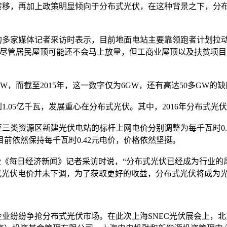
，再加上政策明显倾向于分布式光伏，在这种背景之下，分布式
多家媒体记者采访时表示，目前地面电站主要靠领跑者计划拉动
，尽管居民屋顶可能还不会马上放量，但工商业屋顶以及扶贫项
W，而截至2015年，这一数字仅为6GW，还有高达50多GW
05亿千瓦，发展重心在分布式光伏。其中，2016年分布式光伏新增
区新建光伏电站的标杆上网电价分别调整为每千瓦时0.65元、0.75
前依然保持每千瓦时0.42元电价，价格依然坚挺。
每日经济新闻》记者采访时说，“分布式光伏已经成为行业的风
布式光伏电价并未下调，为了获取更好的收益，分布式光伏将成为
纷纷争抢分布式光伏市场。在此次上海SNEC光伏展会上，北