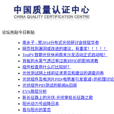
论坛热贴
今日新贴
南乡子 - 贺2014分布式光伏研讨会徐锭华参
网页找到漏洞或改进的建议，有重奖！！！！！
TestPV首期光伏休闲周末沙龙活动正式启动啦！
背板的水蒸气透过率过高对PID的影响求教
组件检查用什么灯比较好？
光伏测试网上线前征求意见和建议的调查问卷
光伏组件及电池片PID(电势差引发衰减) 的机理讨论
光伏组件PID测试的新闻&旧闻
EVA脱层分析
新长征路上的光伏-光伏审批长征路之歌
阳光动力号迫降日本
我与阳光的爱恋