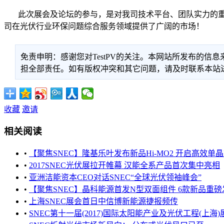
此次展会及论坛的参与，是对我司技术平台、团队实力的重
司在光伏行业环保问题综合服务领域提供了广阔的市场！
免责申明：感谢您对TestPV的关注。本网站所发布的
担全部责任。如有版权冲突和其它问题，请及时联系本站进行处
收藏
邀请
相关阅读
•
【聚焦SNEC】隆基乐叶发布新品Hi-MO2 开启高效单晶PER
•
2017SNEC光伏展拉开帷幕 汉能全系产品首次集中亮相
•
亚洲洁能资本CEO对话SNEC“全球光伏领袖峰会”
•
【聚焦SNEC】晶科能源首发N型双面组件 6款新品重磅
•
上海SNEC展会首日中信博新能源捷报频传
•
SNEC第十一届(2017)国际太阳能产业及光伏工程(上海)