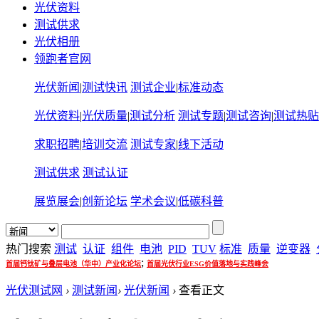
光伏资料
测试供求
光伏相册
领跑者官网
光伏新闻
|
测试快讯
测试企业
|
标准动态
光伏资料
|
光伏质量
|
测试分析
测试专题
|
测试咨询
|
测试热贴
求职招聘
|
培训交流
测试专家
|
线下活动
测试供求
测试认证
展览展会
|
创新论坛
学术会议
|
低碳科普
热门搜索
测试
认证
组件
电池
PID
TUV
标准
质量
逆变器
;
首届钙钛矿与叠层电池（华中）产业化论坛
首届光伏行业ESG价值落地与实践峰会
光伏测试网
›
测试新闻
›
光伏新闻
›
查看正文