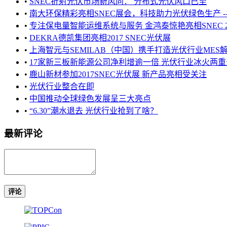
•
SNEC折射光伏市场新风向： 分布式光伏风口已至
•
南大环保精彩亮相SNEC展会，科技助力光伏绿色生产 ----祝贺
•
专注保电量智能运维系统与服务 金鸿泰惊艳亮相SNEC 2
•
DEKRA德凯集团亮相2017 SNEC光伏展
•
上海智元与SEMILAB（中国）携手打造光伏行业MES
•
17家新三板新能源公司净利增逾一倍 光伏行业冰火两重
•
鹿山新材参加2017SNEC光伏展 新产品亮相受关注
•
光伏行业整合在即
•
中国推动全球绿色发展呈三大亮点
•
“6.30”潮水退去 光伏行业抢到了啥？
最新评论
评论