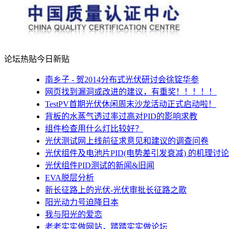
论坛热贴
今日新贴
南乡子 - 贺2014分布式光伏研讨会徐锭华参
网页找到漏洞或改进的建议，有重奖！！！！！
TestPV首期光伏休闲周末沙龙活动正式启动啦！
背板的水蒸气透过率过高对PID的影响求教
组件检查用什么灯比较好？
光伏测试网上线前征求意见和建议的调查问卷
光伏组件及电池片PID(电势差引发衰减) 的机理讨论
光伏组件PID测试的新闻&旧闻
EVA脱层分析
新长征路上的光伏-光伏审批长征路之歌
阳光动力号迫降日本
我与阳光的爱恋
老老实实做网站，踏踏实实做论坛