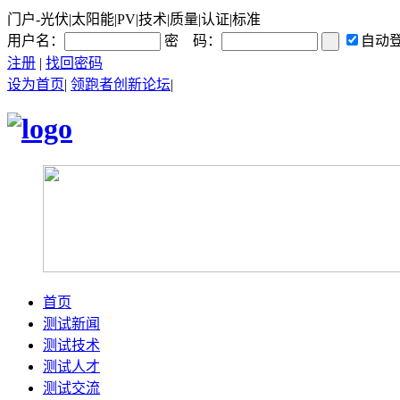
门户-光伏|太阳能|PV|技术|质量|认证|标准
用户名：
密 码：
自动
注册
|
找回密码
设为首页
|
领跑者创新论坛
|
首页
测试新闻
测试技术
测试人才
测试交流