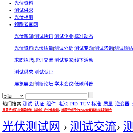
光伏资料
测试供求
光伏相册
领跑者官网
光伏新闻
|
测试快讯
测试企业
|
标准动态
光伏资料
|
光伏质量
|
测试分析
测试专题
|
测试咨询
|
测试热贴
求职招聘
|
培训交流
测试专家
|
线下活动
测试供求
测试认证
展览展会
|
创新论坛
学术会议
|
低碳科普
热门搜索
测试
认证
组件
电池
PID
TUV
标准
质量
逆变器
;
首届钙钛矿与叠层电池（华中）产业化论坛
首届光伏行业ESG价值落地与实践峰会
光伏测试网
›
测试交流
›