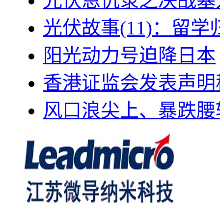
光伏恩仇录之决战塞外
光伏故事(11)：留
阳光动力号迫降日本
香港证监会发表声明
风口浪尖上、暴跌腰