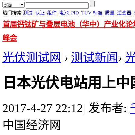
热门搜索
测试
认证
组件
电池
PID
TUV
标准
质量
逆变器
首届钙钛矿与叠层电池（华中）产业化论
峰会
光伏测试网
›
测试新闻
›
日本光伏电站用上中
2017-4-27 22:12
|
发布者:
中国经济网