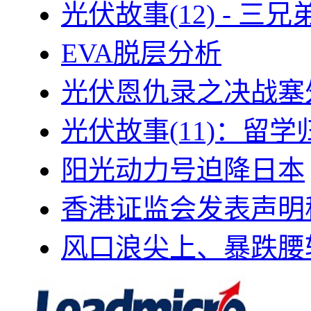
光伏故事(12) - 
EVA脱层分析
光伏恩仇录之决战塞外
光伏故事(11)：留
阳光动力号迫降日本
香港证监会发表声明
风口浪尖上、暴跌腰