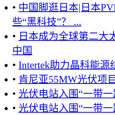
•
中国脚逛日本|日本PV
些“黑科技”？ ...
•
日本成为全球第二大
中国
•
Intertek助力晶科
•
肯尼亚55MW光伏项
•
光伏电站入围“一带一路
•
光伏电站入围“一带一路