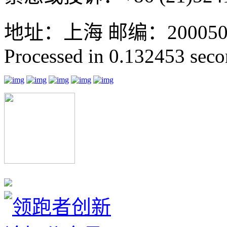
地址：上海 邮编：200050 GMT
Processed in 0.132453 secon