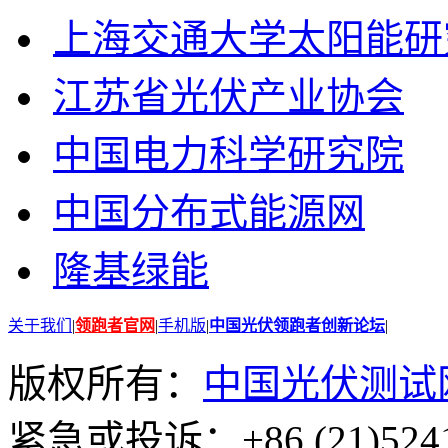
上海交通大学太阳能研
江苏省光伏产业协会
中国电力科学研究院
中国分布式能源网
隆基绿能
关于我们
|
领跑者官网
|
手机版
|
中国光伏领跑者创新论坛
|
版权所有：
中国光伏测试
紧急或投诉：+86 (21)5241