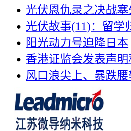
光伏恩仇录之决战塞外
光伏故事(11)：留
阳光动力号迫降日本
香港证监会发表声明
风口浪尖上、暴跌腰