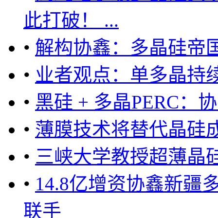
此打破！ ...
•
解构协鑫：多晶硅帝
•
业者观点：单多晶持续
•
黑硅 + 多晶PERC：
•
薄膜技术将替代晶硅
•
三峡大学教授超薄晶
•
14.8亿增资协鑫新
联手