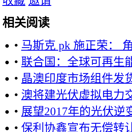
收藏
邀请
相关阅读
•
马斯克 pk 施正荣：
•
联合国：全球可再生
•
晶澳印度市场组件发货
•
澳将建光伏虚拟电力
•
展望2017年的光伏逆
•
保利协鑫宣布无偿转让