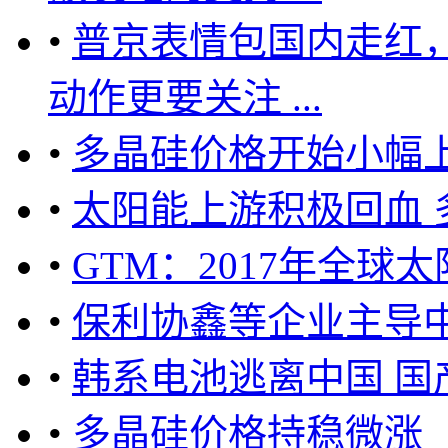
•
普京表情包国内走红
动作更要关注 ...
•
多晶硅价格开始小幅
•
太阳能上游积极回血
•
GTM：2017年全球
•
保利协鑫等企业主导
•
韩系电池逃离中国 国
•
多晶硅价格持稳微涨