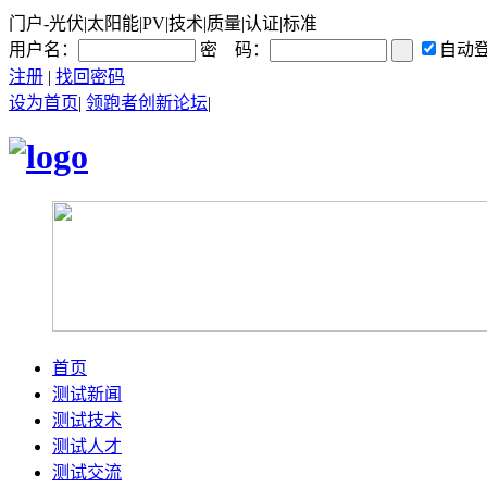
门户-光伏|太阳能|PV|技术|质量|认证|标准
用户名：
密 码：
自动
注册
|
找回密码
设为首页
|
领跑者创新论坛
|
首页
测试新闻
测试技术
测试人才
测试交流