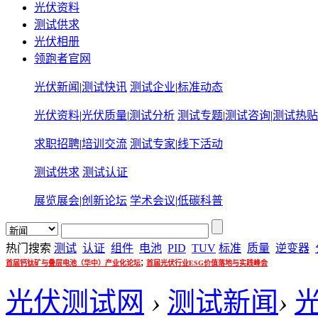
光伏资料
测试供求
光伏相册
领跑者官网
光伏新闻
|
测试快讯
测试企业
|
标准动态
光伏资料
|
光伏质量
|
测试分析
测试专题
|
测试咨询
|
测试热贴
求职招聘
|
培训交流
测试专家
|
线下活动
测试供求
测试认证
展览展会
|
创新论坛
学术会议
|
低碳科普
热门搜索
测试
认证
组件
电池
PID
TUV
标准
质量
逆变器
;
首届钙钛矿与叠层电池（华中）产业化论坛
首届光伏行业ESG价值落地与实践峰会
光伏测试网
›
测试新闻
›