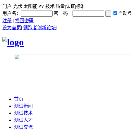
门户-光伏|太阳能|PV|技术|质量|认证|标准
用户名：
密 码：
自动
注册
|
找回密码
设为首页
|
领跑者创新论坛
|
首页
测试新闻
测试技术
测试人才
测试交流