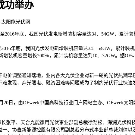
坛成功举办
ek 太阳能光伏网
截至2016年底，我国光伏发电新增装机容量达34．54GW，累
016年底，我国光伏发电新增装机容量达34．54GW，累计装
5年新增装机容量增长200％，累计装机容量达到10．32GW。据
上网标杆电价调整通知落地，业内各大光伏企业对新一轮的光伏热潮
不难发现，弃光限电、融资困难等问题成为了制约光伏行业快速
由OFweek中国高科技行业门户网站主办、OFweek太阳能光伏
长张平、天合光能家用光伏事业部副总裁徐劲松、海润光伏科技
一、协鑫新能源控股有限公司副总裁分布式事业部总裁刘倩以及O