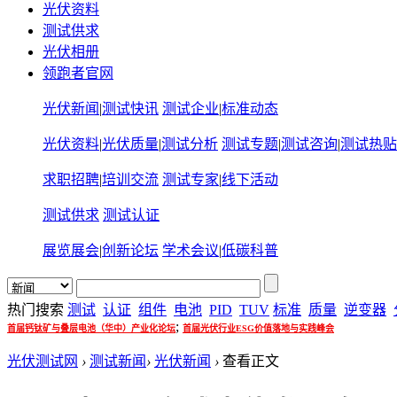
光伏资料
测试供求
光伏相册
领跑者官网
光伏新闻
|
测试快讯
测试企业
|
标准动态
光伏资料
|
光伏质量
|
测试分析
测试专题
|
测试咨询
|
测试热贴
求职招聘
|
培训交流
测试专家
|
线下活动
测试供求
测试认证
展览展会
|
创新论坛
学术会议
|
低碳科普
热门搜索
测试
认证
组件
电池
PID
TUV
标准
质量
逆变器
;
首届钙钛矿与叠层电池（华中）产业化论坛
首届光伏行业ESG价值落地与实践峰会
光伏测试网
›
测试新闻
›
光伏新闻
›
查看正文