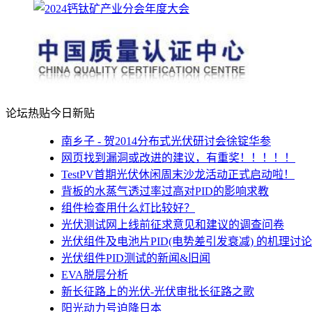
论坛热贴
今日新贴
南乡子 - 贺2014分布式光伏研讨会徐锭华参
网页找到漏洞或改进的建议，有重奖！！！！！
TestPV首期光伏休闲周末沙龙活动正式启动啦！
背板的水蒸气透过率过高对PID的影响求教
组件检查用什么灯比较好？
光伏测试网上线前征求意见和建议的调查问卷
光伏组件及电池片PID(电势差引发衰减) 的机理讨论
光伏组件PID测试的新闻&旧闻
EVA脱层分析
新长征路上的光伏-光伏审批长征路之歌
阳光动力号迫降日本