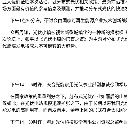
业大佬们莅临本次活动，就分布式光伏相关政策、最新前沿技
场方面最有价值的参考信息及预测，并推动分布式光伏的快速
下午1点30分许，研讨会由国家可再生能源产业技术创新战略联
众所周知，光伏小镇被视为新型城镇化的一种新的探索模式
次论坛上，张平以《光伏小镇的培育之道》为主题对分布式光
代燃煤发电将成为不可逆转的大趋势。
下午14：25时许，天合光能家用光伏事业部副总裁徐劲松
在国家政策的重重利好之下，分布式光伏产业如雨后的山林
仅如此，在光伏电站规模迅速扩张之下，由于长期以来我国光
能发电的高利用率，而自发自用、余电上网的形式符合太阳能
下午14：50时许，海润光伏科技股份有限公司资深总监郝