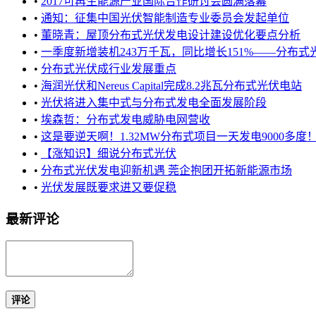
•
2017可再生能源产业国际合作研讨会圆满落幕
•
通知：征集中国光伏智能制造专业委员会发起单位
•
董晓青：屋顶分布式光伏发电设计建设优化要点分析
•
一季度新增装机243万千瓦，同比增长151%——分布式光
•
分布式光伏成行业发展重点
•
海润光伏和Nereus Capital完成8.2兆瓦分布式光伏电站
•
光伏将进入集中式与分布式发电全面发展阶段
•
埃森哲：分布式发电威胁电网营收
•
这是要逆天啊！1.32MW分布式项目一天发电9000多度
•
【涨知识】细说分布式光伏
•
分布式光伏发电迎新机遇 莞企抱团开拓新能源市场
•
光伏发展既要求进又要促稳
最新评论
评论