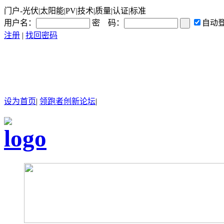
门户-光伏|太阳能|PV|技术|质量|认证|标准
用户名：
密 码：
自动
注册
|
找回密码
设为首页
|
领跑者创新论坛
|