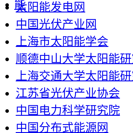
太阳能发电网
中国光伏产业网
上海市太阳能学会
顺德中山大学太阳能研
上海交通大学太阳能研
江苏省光伏产业协会
中国电力科学研究院
中国分布式能源网