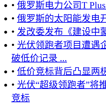
•
俄罗斯电力公司T Plu
•
俄罗斯的太阳能发电
•
发改委发布《建设中
•
光伏领跑者项目遭遇
破低价记录 ...
•
低价竞标背后凸显两
•
光伏“超级领跑者”将
竞标