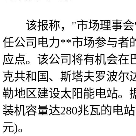
该报称，"市场理事会"
任公司电力**市场参与者
应点。该公司将有机会在
克共和国、斯塔夫罗波尔
勒地区建设太阳能电站。
装机容量达280兆瓦的电站或
元)。