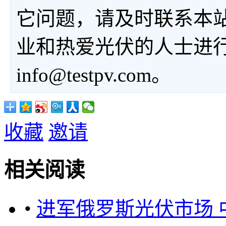
它问题，请及时联系本
业和热爱光伏的人士进
info@testpv.com。
收藏
邀请
相关阅读
•
进军俄罗斯光伏市场 