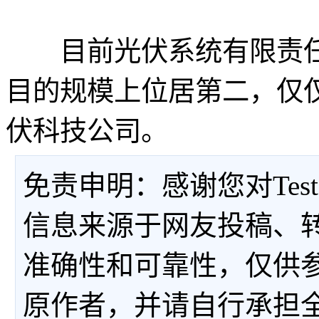
目前光伏系统有限责任
目的规模上位居第二，仅
伏科技公司。
免责申明：感谢您对Tes
信息来源于网友投稿、
准确性和可靠性，仅供
原作者，并请自行承担