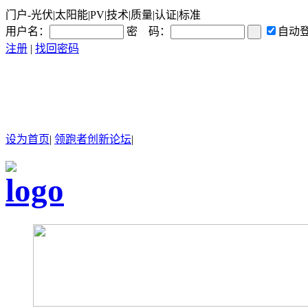
门户-光伏|太阳能|PV|技术|质量|认证|标准
用户名：
密 码：
自动
注册
|
找回密码
设为首页
|
领跑者创新论坛
|