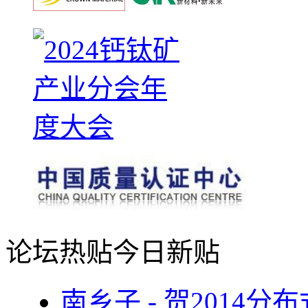
论坛热贴
今日新贴
南乡子 - 贺2014