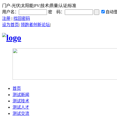
门户-光伏|太阳能|PV|技术|质量|认证|标准
用户名：
密 码：
自动
注册
|
找回密码
设为首页
|
领跑者创新论坛
|
首页
测试新闻
测试技术
测试人才
测试交流