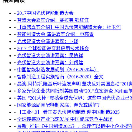
相关阅读
•
2017中国光伏智能制造大会
•
智造大会嘉宾介绍：赛拉弗 钱红江
•
【重磅嘉宾介绍】中国光伏智能制造大会：杜玉河
•
智能制造大会 演讲嘉宾介绍：申高青
•
光伏智造大会演讲嘉宾：卜琰
•
2017 全球智能逆变器应用技术峰会
•
光伏智造大会演讲嘉宾：吴协祥
•
光伏智造大会演讲嘉宾：刘帮建
•
中国智能制造发展规划（2016-2020年）
•
智能制造工程实施指南（2016-2020）全文
•
晶澳,阿特斯,隆基乐叶连发声明 坚决反对美国启动“201条款
•
多家光伏企业共同抵制美国启动“201”立案调查 风雨面前更
•
美国 “201大棒 ”震撼全球光伏界：这些中国光伏企业已发
•
国家能源局亮配额制家底：弃光或缓解？
•
【工业4.0】 看正泰光伏智能制造 迎中国制造2025
•
全球传感器产业飞速发展 中国或成竞争主战场
•
最新 | 推进《中国制造2025》，总理何以把中小企业摆在