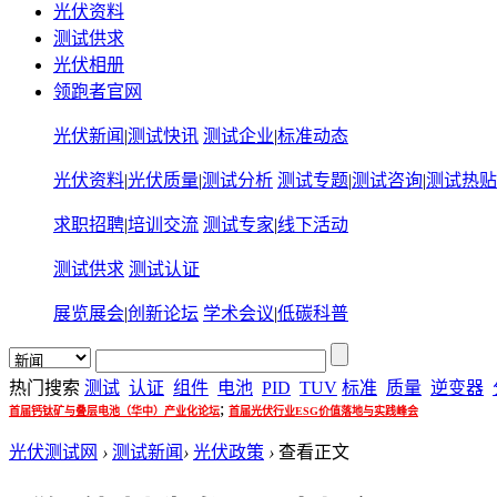
光伏资料
测试供求
光伏相册
领跑者官网
光伏新闻
|
测试快讯
测试企业
|
标准动态
光伏资料
|
光伏质量
|
测试分析
测试专题
|
测试咨询
|
测试热贴
求职招聘
|
培训交流
测试专家
|
线下活动
测试供求
测试认证
展览展会
|
创新论坛
学术会议
|
低碳科普
热门搜索
测试
认证
组件
电池
PID
TUV
标准
质量
逆变器
;
首届钙钛矿与叠层电池（华中）产业化论坛
首届光伏行业ESG价值落地与实践峰会
光伏测试网
›
测试新闻
›
光伏政策
›
查看正文