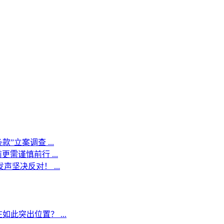
”立案调查 ...
需谨慎前行 ...
声坚决反对！ ...
如此突出位置？ ...