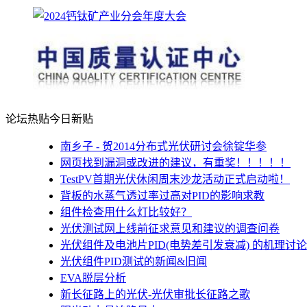
论坛热贴
今日新贴
南乡子 - 贺2014分布式光伏研讨会徐锭华参
网页找到漏洞或改进的建议，有重奖！！！！！
TestPV首期光伏休闲周末沙龙活动正式启动啦！
背板的水蒸气透过率过高对PID的影响求教
组件检查用什么灯比较好？
光伏测试网上线前征求意见和建议的调查问卷
光伏组件及电池片PID(电势差引发衰减) 的机理讨论
光伏组件PID测试的新闻&旧闻
EVA脱层分析
新长征路上的光伏-光伏审批长征路之歌