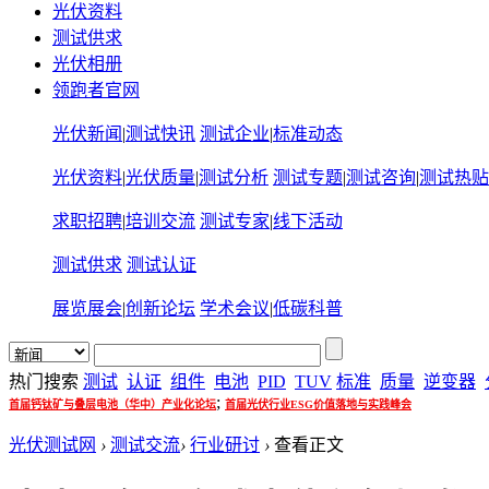
光伏资料
测试供求
光伏相册
领跑者官网
光伏新闻
|
测试快讯
测试企业
|
标准动态
光伏资料
|
光伏质量
|
测试分析
测试专题
|
测试咨询
|
测试热贴
求职招聘
|
培训交流
测试专家
|
线下活动
测试供求
测试认证
展览展会
|
创新论坛
学术会议
|
低碳科普
热门搜索
测试
认证
组件
电池
PID
TUV
标准
质量
逆变器
;
首届钙钛矿与叠层电池（华中）产业化论坛
首届光伏行业ESG价值落地与实践峰会
光伏测试网
›
测试交流
›
行业研讨
›
查看正文