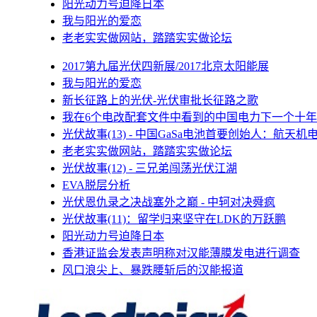
阳光动力号迫降日本
我与阳光的爱恋
老老实实做网站，踏踏实实做论坛
2017第九届光伏四新展/2017北京太阳能展
我与阳光的爱恋
新长征路上的光伏-光伏审批长征路之歌
我在6个电改配套文件中看到的中国电力下一个十年
光伏故事(13) - 中国GaSa电池首要创始人：航天机
老老实实做网站，踏踏实实做论坛
光伏故事(12) - 三兄弟闯荡光伏江湖
EVA脱层分析
光伏恩仇录之决战塞外之巅 - 中轲对决舜疯
光伏故事(11)：留学归来坚守在LDK的万跃鹏
阳光动力号迫降日本
香港证监会发表声明称对汉能薄膜发电进行调查
风口浪尖上、暴跌腰斩后的汉能报道