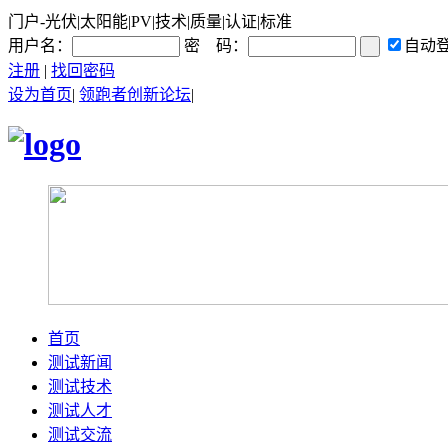
门户-光伏|太阳能|PV|技术|质量|认证|标准
用户名：
密 码：
自动
注册
|
找回密码
设为首页
|
领跑者创新论坛
|
首页
测试新闻
测试技术
测试人才
测试交流