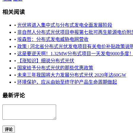
相关阅读
•
光伏将进入集中式与分布式发电全面发展阶段
•
非自然人分布式光伏项目申报第七批可再生能源电价附加补
•
埃森哲：分布式发电威胁电网营收
•
政策 | 河北省分布式光伏发电项目有关电价补贴政策说
•
这是要逆天啊！1.32MW分布式项目一天发电9000多度
•
【涨知识】细说分布式光伏
•
国家给予分布式光伏的那些优惠政策
•
未来三年我国将大力发展分布式光伏 2020年达60GW
•
环境保护，应从由始至终守护产品生命周期做起
最新评论
评论