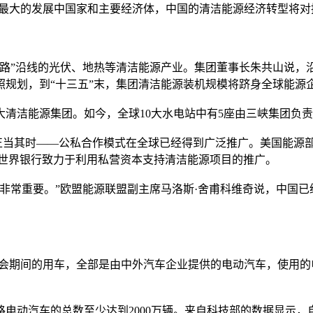
大的发展中国家和主要经济体，中国的清洁能源经济转型将对
”沿线的光伏、地热等清洁能源产业。集团董事长朱共山说，沿
规划，到“十三五”末，集团清洁能源装机规模将跻身全球能源
洁能源集团。如今，全球10大水电站中有5座由三峡集团负责
正当其时——公私合作模式在全球已经得到广泛推广。美国能源部
;世界银行致力于利用私营资本支持清洁能源项目的推广。
常重要。”欧盟能源联盟副主席马洛斯·舍甫科维奇说，中国已
期间的用车，全部是由中外汽车企业提供的电动汽车，使用的
动汽车的总数至少达到2000万辆。来自科技部的数据显示，自