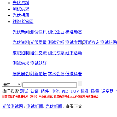
光伏资料
测试供求
光伏相册
领跑者官网
光伏新闻
|
测试快讯
测试企业
|
标准动态
光伏资料
|
光伏质量
|
测试分析
测试专题
|
测试咨询
|
测试热贴
求职招聘
|
培训交流
测试专家
|
线下活动
测试供求
测试认证
展览展会
|
创新论坛
学术会议
|
低碳科普
热门搜索
测试
认证
组件
电池
PID
TUV
标准
质量
逆变器
;
首届钙钛矿与叠层电池（华中）产业化论坛
首届光伏行业ESG价值落地与实践峰会
光伏测试网
›
测试新闻
›
光伏新闻
›
查看正文