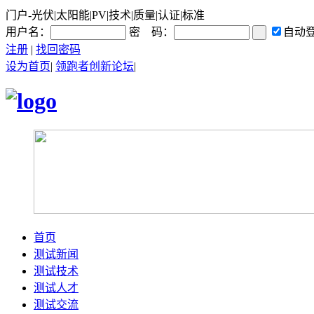
门户-光伏|太阳能|PV|技术|质量|认证|标准
用户名：
密 码：
自动
注册
|
找回密码
设为首页
|
领跑者创新论坛
|
首页
测试新闻
测试技术
测试人才
测试交流