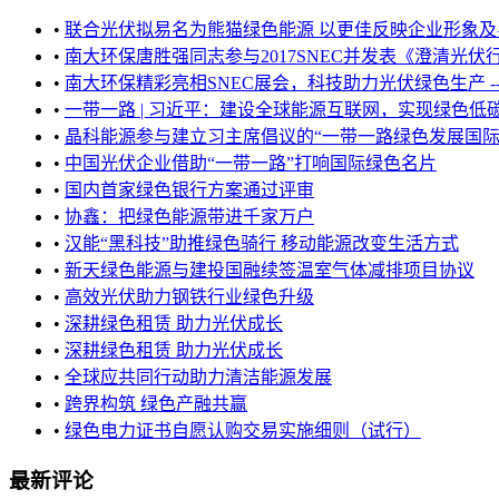
•
联合光伏拟易名为熊猫绿色能源 以更佳反映企业形象及
•
南大环保唐胜强同志参与2017SNEC并发表《澄清光伏行
•
南大环保精彩亮相SNEC展会，科技助力光伏绿色生产 ----祝贺
•
一带一路 | 习近平：建设全球能源互联网，实现绿色低碳发展
•
晶科能源参与建立习主席倡议的“一带一路绿色发展国际联盟” .
•
中国光伏企业借助“一带一路”打响国际绿色名片
•
国内首家绿色银行方案通过评审
•
协鑫：把绿色能源带进千家万户
•
汉能“黑科技”助推绿色骑行 移动能源改变生活方式
•
新天绿色能源与建投国融续签温室气体减排项目协议
•
高效光伏助力钢铁行业绿色升级
•
深耕绿色租赁 助力光伏成长
•
深耕绿色租赁 助力光伏成长
•
全球应共同行动助力清洁能源发展
•
跨界构筑 绿色产融共赢
•
绿色电力证书自愿认购交易实施细则（试行）
最新评论