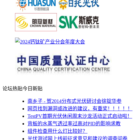
论坛热贴
今日新贴
南乡子 - 贺2014分布式光伏研讨会徐锭华参
网页找到漏洞或改进的建议，有重奖！！！！！
TestPV首期光伏休闲周末沙龙活动正式启动啦！
背板的水蒸气透过率过高对PID的影响求教
组件检查用什么灯比较好？
光伏测试网上线前征求意见和建议的调查问卷