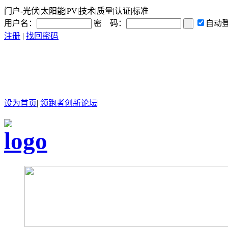
门户-光伏|太阳能|PV|技术|质量|认证|标准
用户名：
密 码：
自动
注册
|
找回密码
设为首页
|
领跑者创新论坛
|