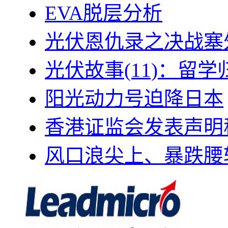
EVA脱层分析
光伏恩仇录之决战塞外
光伏故事(11)：留
阳光动力号迫降日本
香港证监会发表声明
风口浪尖上、暴跌腰