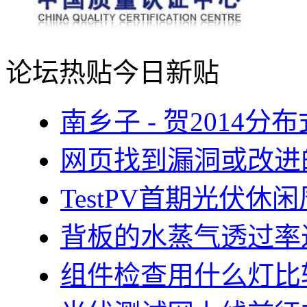
论坛热贴
今日新贴
南乡子 - 贺2014
网页找到漏洞或改进
TestPV首期光伏
背板的水蒸气透过率
组件检查用什么灯比