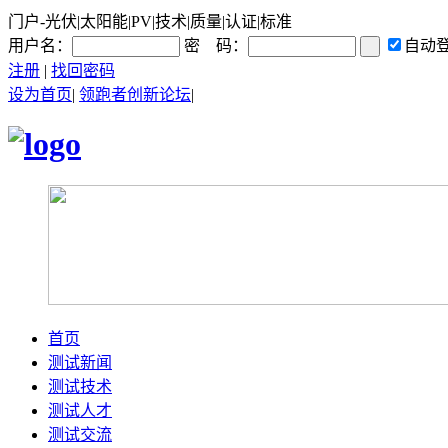
门户-光伏|太阳能|PV|技术|质量|认证|标准
用户名：
密 码：
自动
注册
|
找回密码
设为首页
|
领跑者创新论坛
|
首页
测试新闻
测试技术
测试人才
测试交流