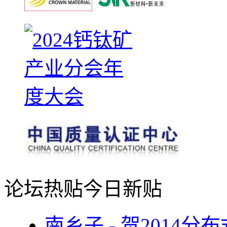
论坛热贴
今日新贴
南乡子 - 贺2014