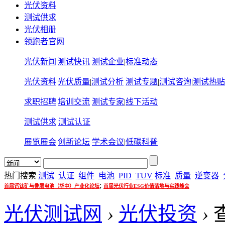
光伏资料
测试供求
光伏相册
领跑者官网
光伏新闻
|
测试快讯
测试企业
|
标准动态
光伏资料
|
光伏质量
|
测试分析
测试专题
|
测试咨询
|
测试热贴
求职招聘
|
培训交流
测试专家
|
线下活动
测试供求
测试认证
展览展会
|
创新论坛
学术会议
|
低碳科普
热门搜索
测试
认证
组件
电池
PID
TUV
标准
质量
逆变器
;
首届钙钛矿与叠层电池（华中）产业化论坛
首届光伏行业ESG价值落地与实践峰会
光伏测试网
›
光伏投资
›