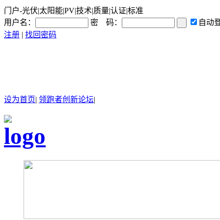
门户-光伏|太阳能|PV|技术|质量|认证|标准
用户名：
密 码：
自动
注册
|
找回密码
设为首页
|
领跑者创新论坛
|