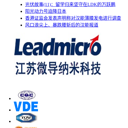
光伏故事(11)：留学归来坚守在LDK的万跃鹏
阳光动力号迫降日本
香港证监会发表声明称对汉能薄膜发电进行调查
风口浪尖上、暴跌腰斩后的汉能报道