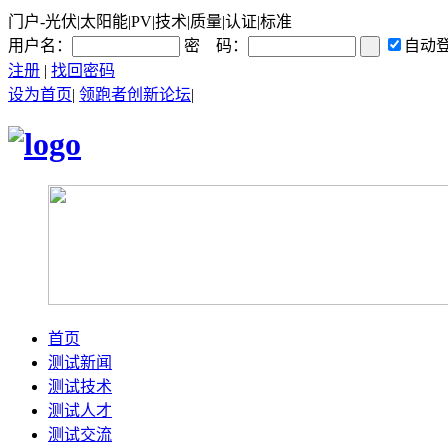
门户-光伏|太阳能|PV|技术|质量|认证|标准
用户名：
密 码：
自动
注册
|
找回密码
设为首页
|
领跑者创新论坛
|
首页
测试新闻
测试技术
测试人才
测试交流