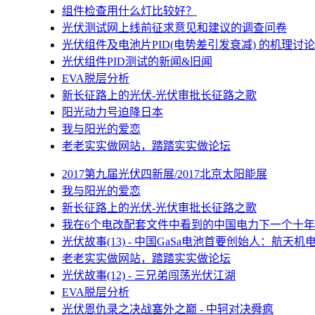
组件检查用什么灯比较好？
光伏测试网上线前征求意见和建议的调查问卷
光伏组件及电池片PID(电势差引发衰减) 的机理讨论
光伏组件PID测试的新闻&旧闻
EVA脱层分析
新长征路上的光伏-光伏审批长征路之歌
阳光动力号迫降日本
我与阳光的爱恋
老老实实做网站，踏踏实实做论坛
2017第九届光伏四新展/2017北京太阳能展
我与阳光的爱恋
新长征路上的光伏-光伏审批长征路之歌
我在6个电改配套文件中看到的中国电力下一个十年
光伏故事(13) - 中国GaSa电池首要创始人：航天机
老老实实做网站，踏踏实实做论坛
光伏故事(12) - 三兄弟闯荡光伏江湖
EVA脱层分析
光伏恩仇录之决战塞外之巅 - 中轲对决舜疯