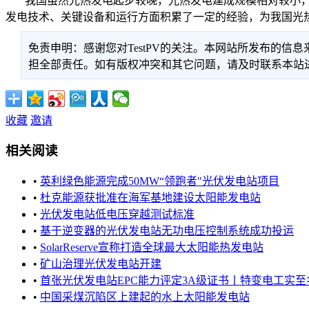
我国虽然光热发电起步较晚，光热发电建成规模相对较小，
发电技术、关键设备和运行方面积累了一定的经验，为我国光
免责申明：感谢您对TestPV的关注。本网站所发布的
担全部责任。如有版权冲突和其它问题，请及时联系本站进行处
收藏
邀请
相关阅读
•
英利绿色能源完成50MW“领跑者"光伏发电站项目
•
杜克能源获批准在海军基地建设太阳能发电站
•
光伏发电站低电压穿越测试标准
•
基于逆变器的光伏发电站无功电压控制系统成功投运
•
SolarReserve宣称打造全球最大太阳能热发电站
•
矿山治理光伏发电站开建
•
首张光伏发电站EPC能力评定3A级证书丨特变电工实至
•
中国采煤沉陷区上建起的水上太阳能发电站