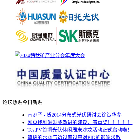
论坛热贴
今日新贴
南乡子 - 贺2014分布式光伏研讨会徐锭华参
网页找到漏洞或改进的建议，有重奖！！！！！
TestPV首期光伏休闲周末沙龙活动正式启动啦！
背板的水蒸气透过率过高对PID的影响求教