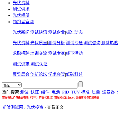
光伏资料
测试供求
光伏相册
领跑者官网
光伏新闻
|
测试快讯
测试企业
|
标准动态
光伏资料
|
光伏质量
|
测试分析
测试专题
|
测试咨询
|
测试热贴
求职招聘
|
培训交流
测试专家
|
线下活动
测试供求
测试认证
展览展会
|
创新论坛
学术会议
|
低碳科普
热门搜索
测试
认证
组件
电池
PID
TUV
标准
质量
逆变器
;
首届钙钛矿与叠层电池（华中）产业化论坛
首届光伏行业ESG价值落地与实践峰会
光伏测试网
›
光伏投资
›
查看正文