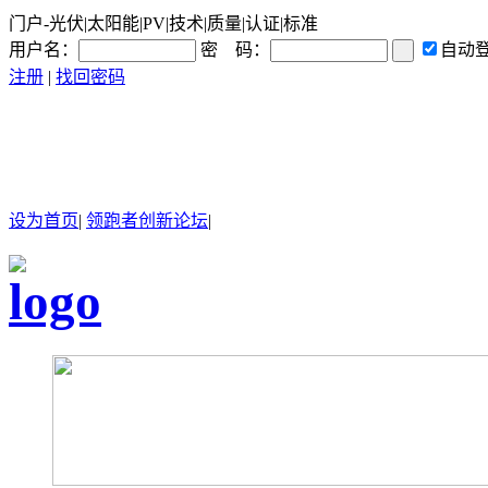
门户-光伏|太阳能|PV|技术|质量|认证|标准
用户名：
密 码：
自动
注册
|
找回密码
设为首页
|
领跑者创新论坛
|