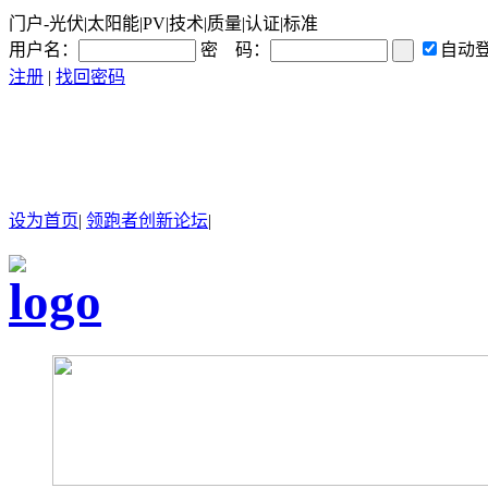
门户-光伏|太阳能|PV|技术|质量|认证|标准
用户名：
密 码：
自动
注册
|
找回密码
设为首页
|
领跑者创新论坛
|