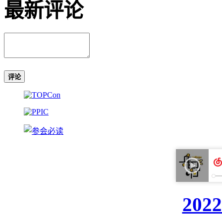
最新评论
评论
20