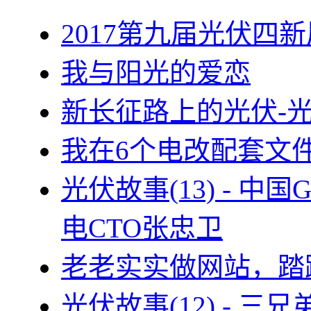
2017第九届光伏四新
我与阳光的爱恋
新长征路上的光伏-
我在6个电改配套文
光伏故事(13) - 
电CTO张忠卫
老老实实做网站，踏
光伏故事(12) - 