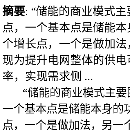
摘要
: “储能的商业模式
点，一个基本点是储能本
个增长点，一个是做加法
现为提升电网整体的供电
率，实现需求侧 ...
“储能的商业模式主要
一个基本点是储能本身的
点，一个是做加法，另一