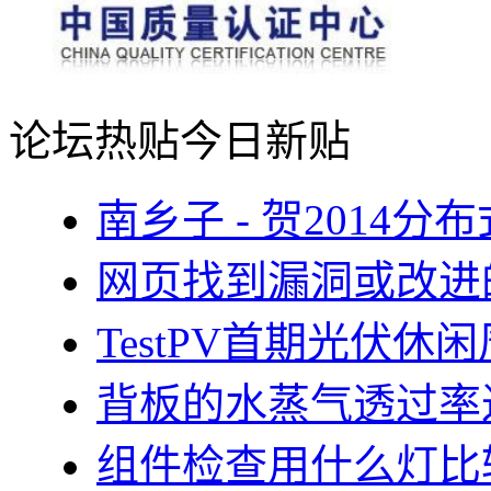
论坛热贴
今日新贴
南乡子 - 贺2014
网页找到漏洞或改进
TestPV首期光伏
背板的水蒸气透过率
组件检查用什么灯比