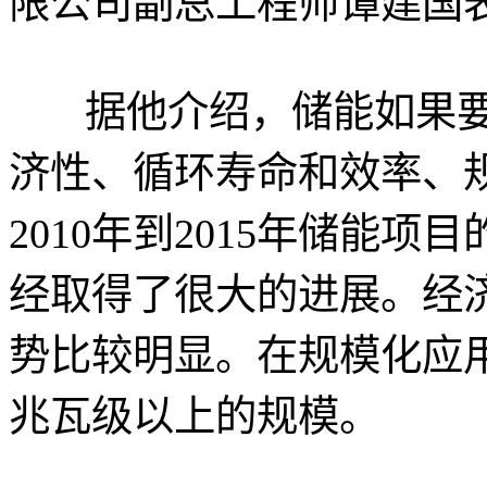
限公司副总工程师谭建国
据他介绍，储能如果要
济性、循环寿命和效率、
2010年到2015年储能
经取得了很大的进展。经
势比较明显。在规模化应
兆瓦级以上的规模。