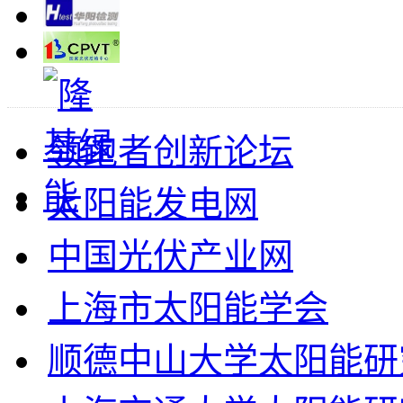
领跑者创新论坛
太阳能发电网
中国光伏产业网
上海市太阳能学会
顺德中山大学太阳能研