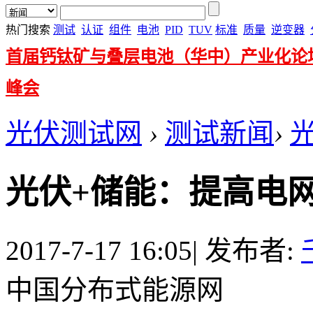
热门搜索
测试
认证
组件
电池
PID
TUV
标准
质量
逆变器
首届钙钛矿与叠层电池（华中）产业化论
峰会
光伏测试网
›
测试新闻
›
光伏+储能：提高电
2017-7-17 16:05
|
发布者:
中国分布式能源网