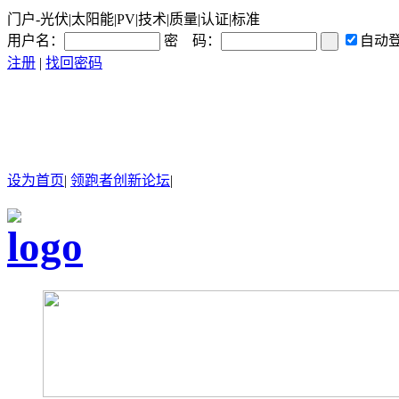
门户-光伏|太阳能|PV|技术|质量|认证|标准
用户名：
密 码：
自动
注册
|
找回密码
设为首页
|
领跑者创新论坛
|