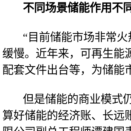
不同场景储能作用不
“目前储能市场非常火
缓慢。近年来，可再生能
配套文件出台等，为储能
但是储能的商业模式仍
算好储能的经济账、长远