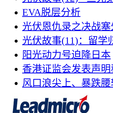
EVA脱层分析
光伏恩仇录之决战塞外
光伏故事(11)：留
阳光动力号迫降日本
香港证监会发表声明
风口浪尖上、暴跌腰