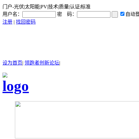
门户-光伏|太阳能|PV|技术|质量|认证|标准
用户名：
密 码：
自动
注册
|
找回密码
设为首页
|
领跑者创新论坛
|