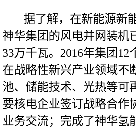
据了解，在新能源新能源
神华集团的风电并网装机已
33万千瓦。2016年集团
在战略性新兴产业领域不
池、储能技术、光热等可
要核电企业签订战略合作
业务交流；完成了神华氢