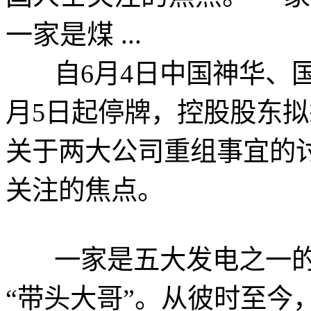
一家是煤 ...
自6月4日中国神华、国
月5日起停牌，控股股东
关于两大公司重组事宜的
关注的焦点。
一家是五大发电之一的
“带头大哥”。从彼时至今