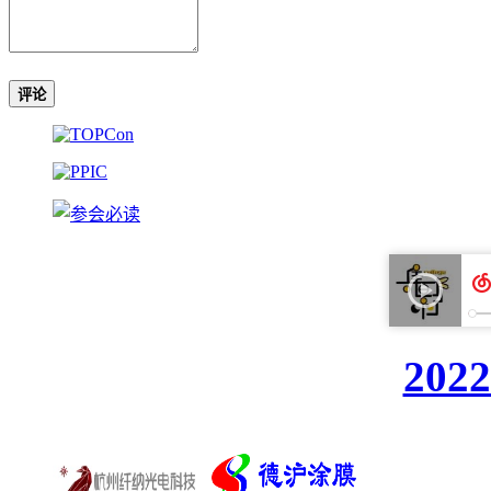
评论
20