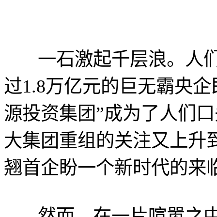
一石激起千层浪。人们
过1.8万亿元的巨无霸央
源投资集团”成为了人们
大集团重组的关注又上升
翘首企盼一个新时代的来
然而，在一片喧嚣之中