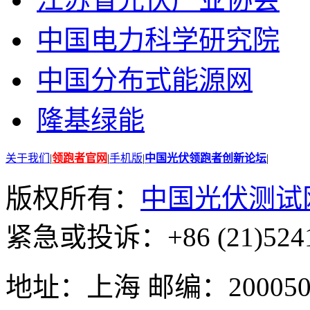
中国电力科学研究院
中国分布式能源网
隆基绿能
关于我们
|
领跑者官网
|
手机版
|
中国光伏领跑者创新论坛
|
版权所有：
中国光伏测试
紧急或投诉：+86 (21)5241
地址：上海 邮编：200050 GMT