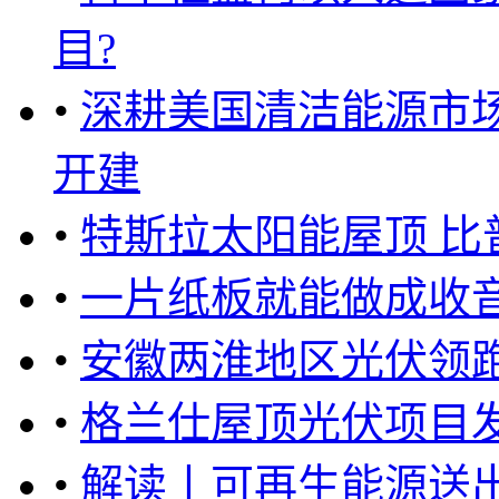
目?
•
深耕美国清洁能源市场
开建
•
特斯拉太阳能屋顶 比
•
一片纸板就能做成收
•
安徽两淮地区光伏领跑
•
格兰仕屋顶光伏项目
•
解读丨可再生能源送