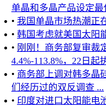
单晶和多晶产品设定最低限
•
我国单晶市场热潮正
•
韩国考虑就美国太阳能
•
刚刚！商务部复审裁
4.4%-113.8%，22日起执行 
•
商务部上调对韩多晶
们经历过的双反调查 ...
•
印度对进口太阳能电