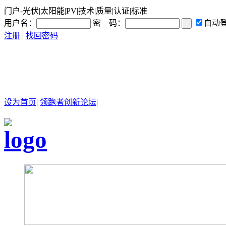
门户-光伏|太阳能|PV|技术|质量|认证|标准
用户名：
密 码：
自动
注册
|
找回密码
设为首页
|
领跑者创新论坛
|