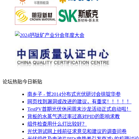
论坛热贴
今日新贴
南乡子 - 贺2014分布式光伏研讨会徐锭华参
网页找到漏洞或改进的建议，有重奖！！！！！
TestPV首期光伏休闲周末沙龙活动正式启动啦！
背板的水蒸气透过率过高对PID的影响求教
组件检查用什么灯比较好？
光伏测试网上线前征求意见和建议的调查问卷
光伏组件及电池片PID(电势差引发衰减) 的机理讨论