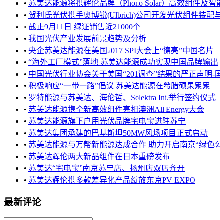
•
苏美达能源将携辉伦品牌（Phono Solar）高效组件及智能
•
贺利氏光伏携手奥博锐(Ulbrich)公司开发光伏组件装配与
•
截止9月11日 绿证销售近21000个
•
我国光伏产业发展前景趋势及分析
•
央企苏美达能源在美国2017 SPI大会上“擦亮”中国名片
•
“海外工厂模式”落地 苏美达能源成功实现中国品牌输出
•
中国光伏行业协会关于美国“201调查”结果的严正声明-国际
•
积极响应“一带一路”倡议 苏美达能源在希腊硕果累累
•
罗特能源与苏美达、海伦哲、Solektra Int.举行签约仪式
•
苏美达能源携全新高效组件亮相澳洲All Energy大会
•
苏美达能源旗下户用光伏品牌宅电宝进驻苏宁
•
苏美达集团承建的巴基斯坦50MW风场项目正式启动
•
苏美达能源与万帮新能源达成合作 助力开启南京“绿色公交”
•
苏美达辉伦两大新品组件在日本重磅发布
•
苏美达“宅电宝”南京苏宁店、扬州店双店齐开
•
苏美达辉伦携多款差异化产品绽放东京PV EXPO
最新评论