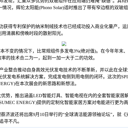
)的工程师发现，汇集众多优势的双玻组件在应用端仍难掩“缺憾”。
，辉伦太阳能(Phono Solar)适时推出了带有窄边框的
成功获得专利保护的纳米制绒技术也已经成功投入商业化量产，运用该技
利用清晨和傍晚时段的散射阳光。
在成本不变的情况下，比常规组件多发电3%(绝对值)。在今年年末、明年
池片效率的技术合二为一，起到一加一大于二的功效。
研发和产业整合推动自身高效光伏发电技术的不断革新，并以此在全
伏发电系统解决方案，完成发电侧到用电侧的闭环。这次的SP
C ENERGY)在本次展会的新思路和新想法。
推出涵盖LED智能灯具、智能电视在内的全套智能家居解决方案。届
UMEC ENERGY)提供的定制化智能家居方案对电能进行更
总经理蔡济波还将出席9月10日举行的“全球清洁能源领袖论坛”，
一起追寻不凡。