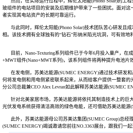
然而，在实际运行过程中，辉伦太阳能(Phono Solar
玻组件的电站项目的安装及后期维护带来了一些困扰。面对这一情况
者实现其电站资产的长期可靠运行。
与此同时，辉伦太阳能(Phono Solar)技术团队苦心研发且
相。该技术拥有全球独有的“钻石”形纳米陷光坑洞，可有效地
目前，Nano-Texturing系列组件已于今年6月投入量产，
+MWT组件(Nano+MWT系列)，该系列组件将两种提升电
在发电侧，苏美达能源(SUMEC ENERGY)通过技术
何将发电侧和用电侧紧密联系起来，从而给客户提供一整套的光
分公司总裁兼CEO Alex Levran如此解释苏美达能源(SUME
针对北美家居市场，苏美达能源将依托其制造技术上的巨大优势，
光伏发电系统获得清洁高效的绿色电能，还可借助苏美达能源(S
此外，苏美达能源母公司苏美达集团(SUMEC Group)
(SUMEC ENERGY)竭诚邀请您前往NO.3363展台，跟我们