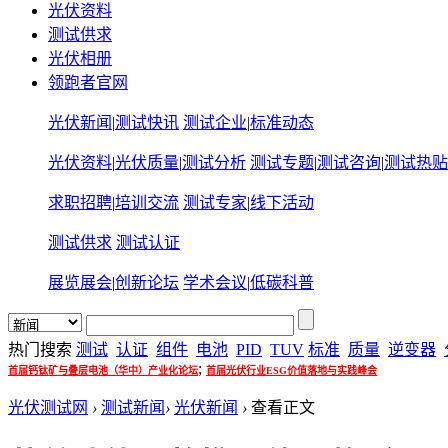
光伏资料
测试供求
光伏相册
领跑者官网
光伏新闻
|
测试快讯
测试企业
|
标准动态
光伏资料
|
光伏质量
|
测试分析
测试专题
|
测试咨询
|
测试热贴
求职招聘
|
培训交流
测试专家
|
线下活动
测试供求
测试认证
展览展会
|
创新论坛
学术会议
|
低碳科普
热门搜索
测试
认证
组件
电池
PID
TUV
标准
质量
逆变器
;
首届钙钛矿与叠层电池（华中）产业化论坛
首届光伏行业ESG价值落地与实践峰会
光伏测试网
›
测试新闻
›
光伏新闻
›
查看正文