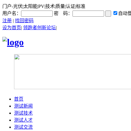
门户-光伏|太阳能|PV|技术|质量|认证|标准
用户名：
密 码：
自动
注册
|
找回密码
设为首页
|
领跑者创新论坛
|
首页
测试新闻
测试技术
测试人才
测试交流