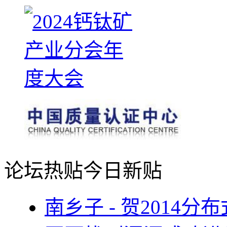
论坛热贴
今日新贴
南乡子 - 贺2014