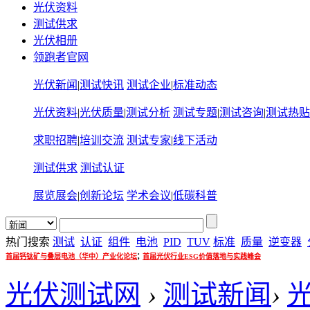
光伏资料
测试供求
光伏相册
领跑者官网
光伏新闻
|
测试快讯
测试企业
|
标准动态
光伏资料
|
光伏质量
|
测试分析
测试专题
|
测试咨询
|
测试热贴
求职招聘
|
培训交流
测试专家
|
线下活动
测试供求
测试认证
展览展会
|
创新论坛
学术会议
|
低碳科普
热门搜索
测试
认证
组件
电池
PID
TUV
标准
质量
逆变器
;
首届钙钛矿与叠层电池（华中）产业化论坛
首届光伏行业ESG价值落地与实践峰会
光伏测试网
›
测试新闻
›