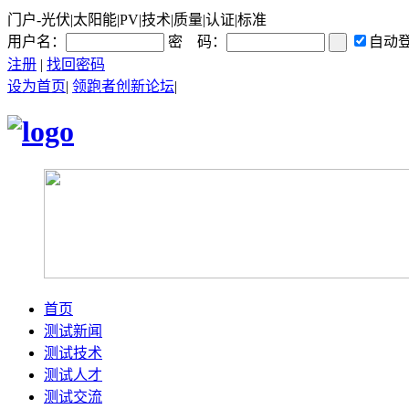
门户-光伏|太阳能|PV|技术|质量|认证|标准
用户名：
密 码：
自动
注册
|
找回密码
设为首页
|
领跑者创新论坛
|
首页
测试新闻
测试技术
测试人才
测试交流