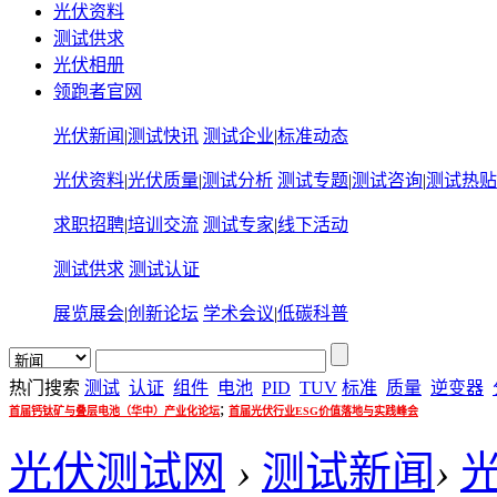
光伏资料
测试供求
光伏相册
领跑者官网
光伏新闻
|
测试快讯
测试企业
|
标准动态
光伏资料
|
光伏质量
|
测试分析
测试专题
|
测试咨询
|
测试热贴
求职招聘
|
培训交流
测试专家
|
线下活动
测试供求
测试认证
展览展会
|
创新论坛
学术会议
|
低碳科普
热门搜索
测试
认证
组件
电池
PID
TUV
标准
质量
逆变器
;
首届钙钛矿与叠层电池（华中）产业化论坛
首届光伏行业ESG价值落地与实践峰会
光伏测试网
›
测试新闻
›