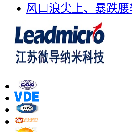
风口浪尖上、暴跌腰