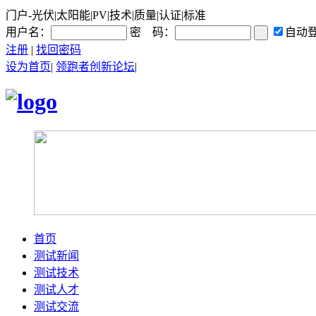
门户-光伏|太阳能|PV|技术|质量|认证|标准
用户名：
密 码：
自动
注册
|
找回密码
设为首页
|
领跑者创新论坛
|
首页
测试新闻
测试技术
测试人才
测试交流