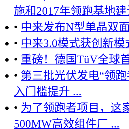
施和2017年领跑基地建设
•
中来发布N型单晶双
•
中来3.0模式获创新
•
重磅！德国TüV全球
•
第三批光伏发电“领跑
入门槛提升 ...
•
为了领跑者项目，这
500MW高效组件厂 ...