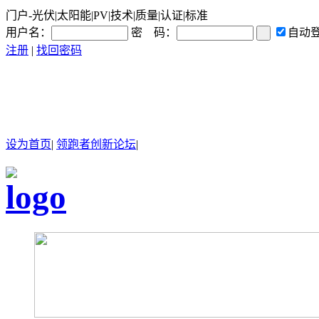
门户-光伏|太阳能|PV|技术|质量|认证|标准
用户名：
密 码：
自动
注册
|
找回密码
设为首页
|
领跑者创新论坛
|