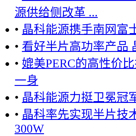
源供给侧改革 ...
•
晶科能源携手南网富
•
看好半片高功率产品 
•
媲美PERC的高性价
一身
•
晶科能源力挺卫冕冠
•
晶科率先实现半片技术
300W