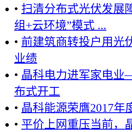
•
扫清分布式光伏发展
组+云环境”模式 ...
•
前建筑商转投户用光
业绩
•
晶科电力进军家电业—
布式开工
•
晶科能源荣膺2017
•
平价上网重压当前，