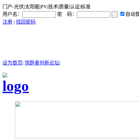
门户-光伏|太阳能|PV|技术|质量|认证|标准
用户名：
密 码：
自动
注册
|
找回密码
设为首页
|
领跑者创新论坛
|