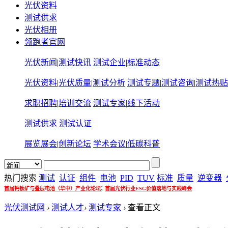
光伏资料
测试供求
光伏相册
领跑者官网
光伏新闻
|
测试快讯
测试企业
|
标准动态
光伏资料
|
光伏质量
|
测试分析
测试专题
|
测试咨询
|
测试热贴
求职招聘
|
培训交流
测试专家
|
线下活动
测试供求
测试认证
展览展会
|
创新论坛
学术会议
|
低碳科普
热门搜索
测试
认证
组件
电池
PID
TUV
标准
质量
逆变器
;
首届钙钛矿与叠层电池（华中）产业化论坛
首届光伏行业ESG价值落地与实践峰会
光伏测试网
›
测试人才
›
测试专家
›
查看正文