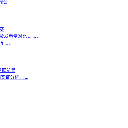
峰会
案
 ... ... ...
 ...
件发展前景
 ... ...