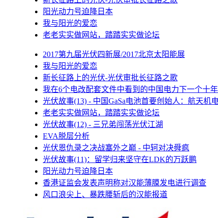
阳光动力号迫降日本
我与阳光的爱恋
老老实实做网站，踏踏实实做论坛
2017第九届光伏四新展/2017北京太阳能展
我与阳光的爱恋
新长征路上的光伏-光伏审批长征路之歌
我在6个电改配套文件中看到的中国电力下一个十年
光伏故事(13) - 中国GaSa电池首要创始人：航天机
老老实实做网站，踏踏实实做论坛
光伏故事(12) - 三兄弟闯荡光伏江湖
EVA脱层分析
光伏恩仇录之决战塞外之巅 - 中轲对决舜疯
光伏故事(11)：留学归来坚守在LDK的万跃鹏
阳光动力号迫降日本
香港证监会发表声明称对汉能薄膜发电进行调查
风口浪尖上、暴跌腰斩后的汉能报道