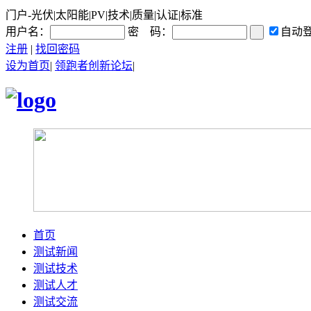
门户-光伏|太阳能|PV|技术|质量|认证|标准
用户名：
密 码：
自动
注册
|
找回密码
设为首页
|
领跑者创新论坛
|
首页
测试新闻
测试技术
测试人才
测试交流