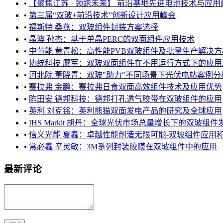
•
【聚焦江苏 · 领跑未来】 前沿基地先进电池技术与应用
•
第三届“双玻+前沿技术”创新设计应用峰会
•
福斯特 桑燕：双玻组件封装方案选择
•
晶澳 孙杰：基于单晶PERC的双面组件应用技术
•
中节能 黄青松：高性能PVB双玻组件及批量生产解决方
•
协统科技 廖军：双玻双面组件在不用运行方式下的应用及发电量对比
•
河北院 董晓青：双玻"助力"不同场景下光伏电站案例分析 ...
•
赛拉弗 金鹏：赛拉弗日食双面高效组件技术及应用优势
•
陈田安 德邦科技：德邦打孔透气胶带在双玻组件的应用
•
英利 刘克铭：英利熊猫双面发电产品的研究及全球应用
•
IHS Markit 胡丹：全球光伏市场总量增长下的双玻组
•
信义光能 夏鑫：卓越性能创造无限可能-双玻组件应用和实证分析
•
常必鑫 辛灵敏：3M系列封装胶膜在双玻组件中的应用
最新评论