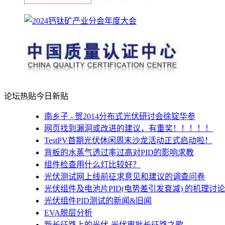
论坛热贴
今日新贴
南乡子 - 贺2014分布式光伏研讨会徐锭华参
网页找到漏洞或改进的建议，有重奖！！！！！
TestPV首期光伏休闲周末沙龙活动正式启动啦！
背板的水蒸气透过率过高对PID的影响求教
组件检查用什么灯比较好？
光伏测试网上线前征求意见和建议的调查问卷
光伏组件及电池片PID(电势差引发衰减) 的机理讨论
光伏组件PID测试的新闻&旧闻
EVA脱层分析
新长征路上的光伏-光伏审批长征路之歌