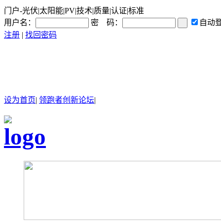
门户-光伏|太阳能|PV|技术|质量|认证|标准
用户名：
密 码：
自动
注册
|
找回密码
设为首页
|
领跑者创新论坛
|