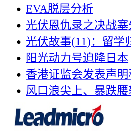
EVA脱层分析
光伏恩仇录之决战塞外
光伏故事(11)：留
阳光动力号迫降日本
香港证监会发表声明
风口浪尖上、暴跌腰