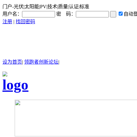
门户-光伏|太阳能|PV|技术|质量|认证|标准
用户名：
密 码：
自动
注册
|
找回密码
设为首页
|
领跑者创新论坛
|