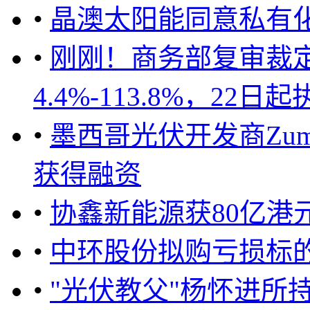
•
晶澳太阳能同意私有化
•
刚刚！商务部复审裁
4.4%-113.8%，22日起执行 
•
墨西哥光伏开发商Zuma 
获得融资
•
协鑫新能源获80亿港
•
中环股份拟购亏损标
•
"光伏教父"杨怀进所