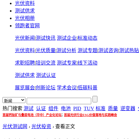
光伏资料
测试供求
光伏相册
领跑者官网
光伏新闻
|
测试快讯
测试企业
|
标准动态
光伏资料
|
光伏质量
|
测试分析
测试专题
|
测试咨询
|
测试热贴
求职招聘
|
培训交流
测试专家
|
线下活动
测试供求
测试认证
展览展会
|
创新论坛
学术会议
|
低碳科普
热门搜索
测试
认证
组件
电池
PID
TUV
标准
质量
逆变器
;
首届钙钛矿与叠层电池（华中）产业化论坛
首届光伏行业ESG价值落地与实践峰会
光伏测试网
›
光伏投资
›
查看正文