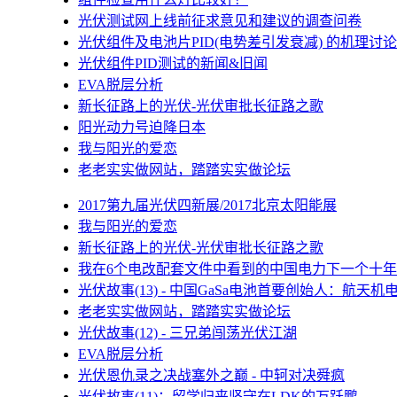
光伏测试网上线前征求意见和建议的调查问卷
光伏组件及电池片PID(电势差引发衰减) 的机理讨论
光伏组件PID测试的新闻&旧闻
EVA脱层分析
新长征路上的光伏-光伏审批长征路之歌
阳光动力号迫降日本
我与阳光的爱恋
老老实实做网站，踏踏实实做论坛
2017第九届光伏四新展/2017北京太阳能展
我与阳光的爱恋
新长征路上的光伏-光伏审批长征路之歌
我在6个电改配套文件中看到的中国电力下一个十年
光伏故事(13) - 中国GaSa电池首要创始人：航天机
老老实实做网站，踏踏实实做论坛
光伏故事(12) - 三兄弟闯荡光伏江湖
EVA脱层分析
光伏恩仇录之决战塞外之巅 - 中轲对决舜疯
光伏故事(11)：留学归来坚守在LDK的万跃鹏