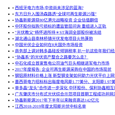
•
西班牙电力市场,中资尚未涉足的蓝海?
•
东方日升入围汤森路透“全球可再生能源25强”
•
协鑫新能源获80亿港元战略投资 企业估值翻倍
•
中环股份拟购亏损标的遭监管层问询 重组进入正轨
•
"光伏教父"杨怀进所持＊ST海润全部股份被冻结
•
湖北通山县南林桥镇光伏发电项目火热蓬勃
•
中国光伏企业如何在8大国外市场投资
•
商务部上调对韩多晶硅反倾销税率 扒一扒这些年我们经历过
•
“协鑫系”的光伏资产整合之路要怎么走？
•
中石化成立首家售电公司油气巨头相继进军电力市场
•
2017年度报告: 企业可再生能源采购在中国的市场现状
•
钢铝原材料价格上涨 新型钢支架如何助力光伏平价上网
•
墨西哥电力招标标出每度电风能1.77美分、太阳能1.97
•
单多晶“龙头”合作进一步深化 中环股份、保利协鑫相互增资
•
广东肇庆市分布式光伏综合示范项目首期工程成功并网
•
协鑫新能源2017年下半年以来融资高达142亿元
•
江西2018-2019年度太阳能光伏中标名单