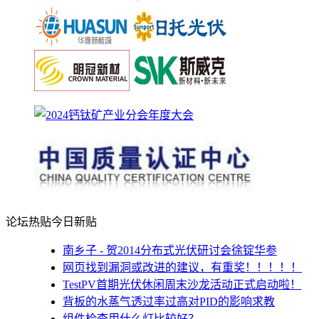
论坛热贴
今日新贴
南乡子 - 贺2014分布式光伏研讨会徐锭华参
网页找到漏洞或改进的建议，有重奖！！！！！
TestPV首期光伏休闲周末沙龙活动正式启动啦！
背板的水蒸气透过率过高对PID的影响求教
组件检查用什么灯比较好？