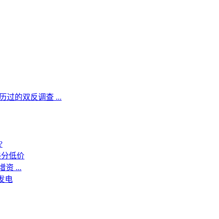
的双反调查 ...
?
美分低价
 ...
发电