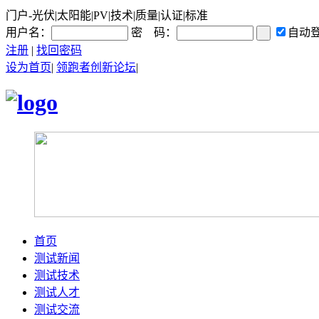
门户-光伏|太阳能|PV|技术|质量|认证|标准
用户名：
密 码：
自动
注册
|
找回密码
设为首页
|
领跑者创新论坛
|
首页
测试新闻
测试技术
测试人才
测试交流