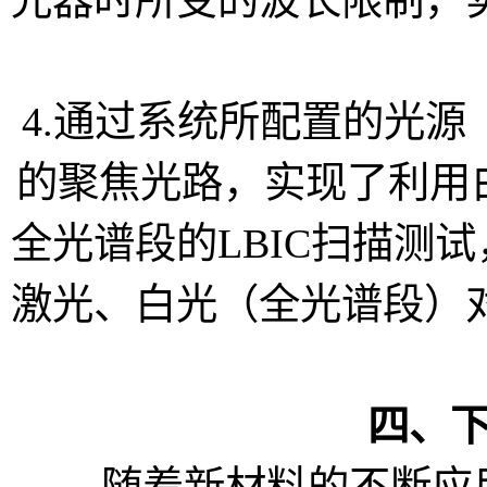
4.通过系统所配置的光
的聚焦光路，实现了利用
全光谱段的LBIC扫描测
激光、白光（全光谱段）对
四、
随着新材料的不断应用