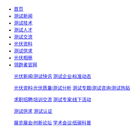
首页
测试新闻
测试技术
测试人才
测试交流
光伏资料
测试供求
光伏相册
领跑者官网
光伏新闻
|
测试快讯
测试企业
|
标准动态
光伏资料
|
光伏质量
|
测试分析
测试专题
|
测试咨询
|
测试热贴
求职招聘
|
培训交流
测试专家
|
线下活动
测试供求
测试认证
展览展会
|
创新论坛
学术会议
|
低碳科普