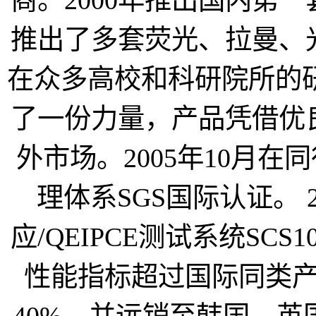
推出了多套荧光、拉曼、
在众多高校和科研院所的
了一份力量，产品凭借优
外市场。2005年10月在同
理体系SGS国际认证。 
应/QEIPCE测试系统SC
性能指标超过国际同类
40%，并远销至韩国、