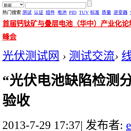
热门搜索
测试
认证
组件
电池
PID
TUV
标准
质量
逆变器
首届钙钛矿与叠层电池（华中）产业化论
峰会
光伏测试网
›
测试交流
›
“光伏电池缺陷检测分
验收
2013-7-29 17:37
|
发布者: