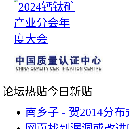
论坛热贴
今日新贴
南乡子 - 贺2014
网页找到漏洞或改进