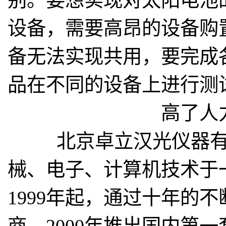
设备，需要高昂的设备购
备无法实现共用，要完成
品在不同的设备上进行测
高了人
北京卓立汉光仪器有
械、电子、计算机技术于
1999年起，通过十年的
商。2000年推出国内第