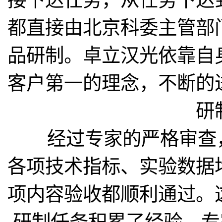
都直接由北京科委主管部
品研制。卓立汉光依靠自
客户第一的理念，不断的
研
经过专家的严格审查，
各项技术指标、实验数据
项内容验收都顺利通过。
研制任务积累了经验。专