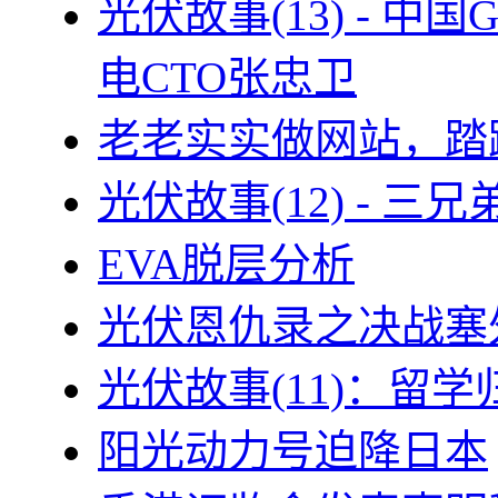
光伏故事(13) - 
电CTO张忠卫
老老实实做网站，踏
光伏故事(12) - 
EVA脱层分析
光伏恩仇录之决战塞外
光伏故事(11)：留
阳光动力号迫降日本