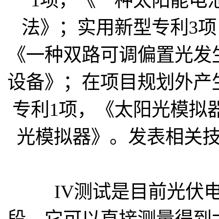
法》；实用新型专利3
《一种双路可调偏置光发
设备》；在项目规划外产
专利1项，《太阳光模拟
光模拟器》。发表相关技
IV测试是目前光伏电
段，它可以直接测量得到