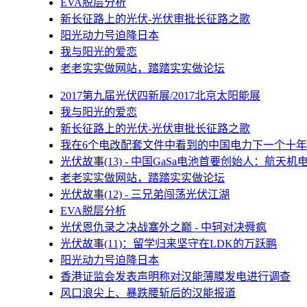
EVA脱层分析
新长征路上的光伏-光伏审批长征路之歌
阳光动力号迫降日本
我与阳光的爱恋
老老实实做网站，踏踏实实做论坛
2017第九届光伏四新展/2017北京太阳能展
我与阳光的爱恋
新长征路上的光伏-光伏审批长征路之歌
我在6个电改配套文件中看到的中国电力下一个十年
光伏故事(13) - 中国GaSa电池首要创始人：航天机
老老实实做网站，踏踏实实做论坛
光伏故事(12) - 三兄弟闯荡光伏江湖
EVA脱层分析
光伏恩仇录之决战塞外之巅 - 中轲对决舜疯
光伏故事(11)：留学归来坚守在LDK的万跃鹏
阳光动力号迫降日本
香港证监会发表声明称对汉能薄膜发电进行调查
风口浪尖上、暴跌腰斩后的汉能报道