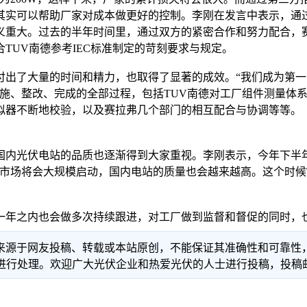
其实可以帮助厂家对成本做更好的控制。李刚在发言中表示，通
义重大。过去的半年时间里，通过双方的紧密合作和努力配合，
TUV南德参考IEC标准制定的苛刻要求与规定。
了大量的时间和精力，也取得了显著的成效。“我们成为第一
实施、整改、完成的全部过程，包括TUV南德对工厂组件测量体
拟器不断地校验，以及赛拉弗几个部门的相互配合与协调等等。
光伏电站的品质也逐渐得到大家重视。李刚表示，今年下半年
市场将会大规模启动，国内电站的质量也会越来越高。这个时候T
之内也会做多次持续跟进，对工厂做到监督和督促的同时，也
信息来源于网友投稿、转载或本站原创，不能保证其准确性和可靠
理。欢迎广大光伏企业和热爱光伏的人士进行投稿，投稿邮箱：info