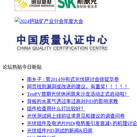
论坛热贴
今日新贴
南乡子 - 贺2014分布式光伏研讨会徐锭华参
网页找到漏洞或改进的建议，有重奖！！！！！
TestPV首期光伏休闲周末沙龙活动正式启动啦！
背板的水蒸气透过率过高对PID的影响求教
组件检查用什么灯比较好？
光伏测试网上线前征求意见和建议的调查问卷
光伏组件及电池片PID(电势差引发衰减) 的机理讨论
光伏组件PID测试的新闻&旧闻