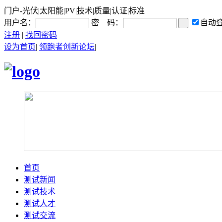
门户-光伏|太阳能|PV|技术|质量|认证|标准
用户名：
密 码：
自动
注册
|
找回密码
设为首页
|
领跑者创新论坛
|
首页
测试新闻
测试技术
测试人才
测试交流