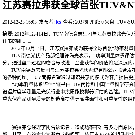
江苏赛拉弗获全球首张TUV&N
2012-12-23 16:03
|
发布者:
lcs
|
查看: 20378
|
评论: 0
|
来自: TUV-SU
摘要
: 2012年12月14日，TUV南德意志集团与江苏赛拉弗光伏系统有
证书的组 ... ...
2012年12月14日，江苏赛拉弗成为获得全球首张“功率测量体系评估（On-s
TUV南德光伏产品部经理许海亮表示，“功率测量体系评估
分。通过整个过程的磨合与改进，企业获得的价值将是深远的
TUV南德意志集团与江苏赛拉弗光伏系统有限公司联合发布
的各种问题。TUV南德希望通过知识共享的模式为客户提供更
“功率测量体系评估” 证书由TUV南德和中国计量科学研究
谱辐射度学测量是光伏行业中太阳能模拟器评估的基础。TUV南
重光伏产品测量质量的制造商提供更高准确性和可重复性的组
赛拉弗总经理李刚告诉记者，造成功率不准有多方面原因，
断。甚至，有的企业为避免这些问题，将原本205W的组件标