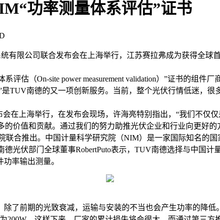
IM“功率测量体系评估”证书
D
限公司联合发布会在上海举行，江苏赛拉弗成为获得全球首张“功率测量体系评估（O
ite power measurement validation）”证书的组件厂
”是TUV南德的又一项创新服务。当前，整个光伏行情低迷，很
。
会在上海举行，在发布会现场，许海亮特别指出，“我们不仅仅
多的价值和贡献。通过我们的努力助推光伏企业和行业向更好的
院联合推出。中国计量科学研究院（NIM）是一家国际知名的
德光伏部门全球董事RobertPuto表示，TUV南德选择与中
件功率输出测量。
除了前期的光致衰减，运输与安装的不当也会产生功率的降低。
定为200W，这样下来，厂家的累计损失将会很大。而通过第三