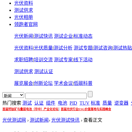
光伏资料
测试供求
光伏相册
领跑者官网
光伏新闻
|
测试快讯
测试企业
|
标准动态
光伏资料
|
光伏质量
|
测试分析
测试专题
|
测试咨询
|
测试热贴
求职招聘
|
培训交流
测试专家
|
线下活动
测试供求
测试认证
展览展会
|
创新论坛
学术会议
|
低碳科普
热门搜索
测试
认证
组件
电池
PID
TUV
标准
质量
逆变器
;
首届钙钛矿与叠层电池（华中）产业化论坛
首届光伏行业ESG价值落地与实践峰会
光伏测试网
›
测试新闻
›
光伏测试快讯
›
查看正文