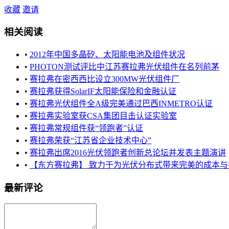
收藏
邀请
相关阅读
•
2012年中国多晶矽、太阳能电池及组件状况
•
PHOTON测试评比中江苏赛拉弗光伏组件在名列前茅
•
赛拉弗在密西西比设立300MW光伏组件厂
•
赛拉弗获得SolarIF太阳能保险和金融认证
•
赛拉弗光伏组件全A级完美通过巴西INMETRO认证
•
赛拉弗实验室获CSA集团目击认证实验室
•
赛拉弗常规组件获“领跑者”认证
•
赛拉弗荣获“江苏省企业技术中心”
•
赛拉弗出席2016光伏领跑者创新总论坛并发表主题演讲
•
【东方赛拉弗】 致力于为光伏分布式带来完美的成本与技术
最新评论