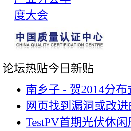
论坛热贴
今日新贴
南乡子 - 贺2014
网页找到漏洞或改进
TestPV首期光伏