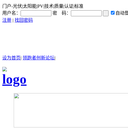
门户-光伏|太阳能|PV|技术|质量|认证|标准
用户名：
密 码：
自动
注册
|
找回密码
设为首页
|
领跑者创新论坛
|