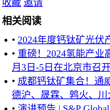
收藏
邀请
相关阅读
•
2024年度钙钛矿光
•
重磅！2024氢能产业
月3日-5日在北京市召开 .
•
成都钙钛矿集合！通
德沪、晟霖、鹑火、川大
•
演讲预告 | S&P Gl