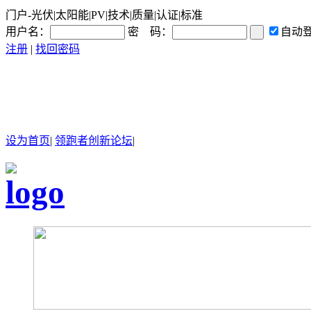
门户-光伏|太阳能|PV|技术|质量|认证|标准
用户名：
密 码：
自动
注册
|
找回密码
设为首页
|
领跑者创新论坛
|