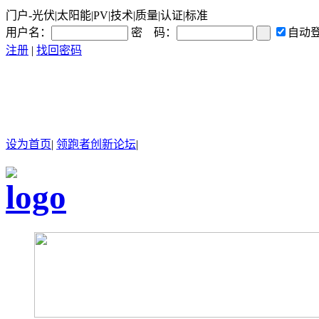
门户-光伏|太阳能|PV|技术|质量|认证|标准
用户名：
密 码：
自动
注册
|
找回密码
设为首页
|
领跑者创新论坛
|