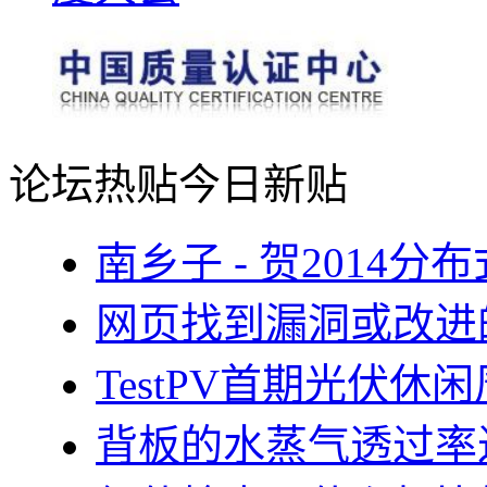
论坛热贴
今日新贴
南乡子 - 贺2014
网页找到漏洞或改进
TestPV首期光伏
背板的水蒸气透过率