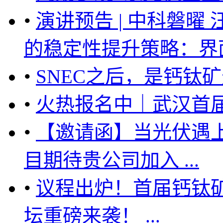
•
演讲预告 | 中科磐
的稳定性提升策略：界面与
•
SNEC之后，是钙钛矿
•
火热报名中｜武汉首
•
【邀请函】当光伏遇上
目期待贵公司加入 ...
•
议程出炉！首届钙钛
坛重磅来袭！ ...