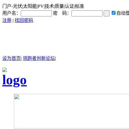
门户-光伏|太阳能|PV|技术|质量|认证|标准
用户名：
密 码：
自动
注册
|
找回密码
设为首页
|
领跑者创新论坛
|