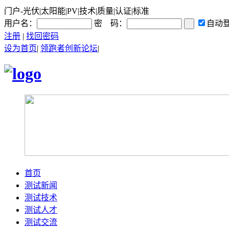
门户-光伏|太阳能|PV|技术|质量|认证|标准
用户名：
密 码：
自动
注册
|
找回密码
设为首页
|
领跑者创新论坛
|
首页
测试新闻
测试技术
测试人才
测试交流