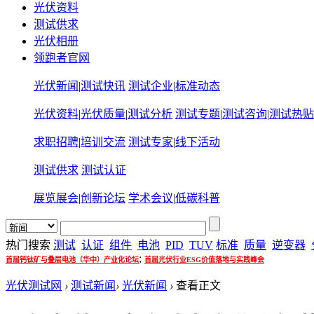
光伏资料
测试供求
光伏相册
领跑者官网
光伏新闻
|
测试快讯
测试企业
|
标准动态
光伏资料
|
光伏质量
|
测试分析
测试专题
|
测试咨询
|
测试热贴
求职招聘
|
培训交流
测试专家
|
线下活动
测试供求
测试认证
展览展会
|
创新论坛
学术会议
|
低碳科普
热门搜索
测试
认证
组件
电池
PID
TUV
标准
质量
逆变器
;
首届钙钛矿与叠层电池（华中）产业化论坛
首届光伏行业ESG价值落地与实践峰会
光伏测试网
›
测试新闻
›
光伏新闻
›
查看正文