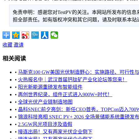
免责申明：感谢您对TestPV的关注。本网站所发布的
担全部责任。如有版权冲突和其它问题，请及时联系本站进行处
收藏
邀请
相关阅读
•
马斯克100 GW美国光伏制造野心：实施路径、可行性与风
•
火热报名中｜武汉首届钙钛矿产业化论坛等您来！
•
阳光新能源重磅发布智能组件
•
再创世界纪录，组件正式进入900W+时代！
•
全球光伏产业链制造地图
•
晶科SNEC前夕亮剑：新任CEO首秀，TOPCon迈入700
•
锦浪科技亮相 SNEC PV+ 2026 全场景储能系统重磅发布 
•
2.5GW风光项目涉及造假
•
接连出局！又有两家光伏企业倒下