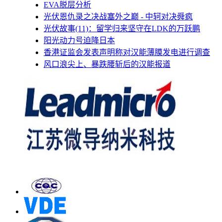
EVA脱层分析
光伏恩仇录之决战塞外之巅 - 中轲对决舜疯
光伏故事(11)：留学归来坚守在LDK的万跃鹏
阳光动力号迫降日本
香港证监会发表声明称对汉能薄膜发电进行调查
风口浪尖上、暴跌腰斩后的汉能报道