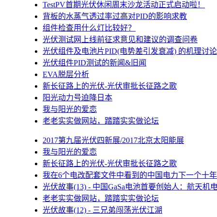
TestPV首期光伏休闲周末沙龙活动正式启动啦！
背板的水蒸气透过率过高对PID的影响求教
组件检查用什么灯比较好？
光伏测试网上线前征求意见和建议的调查问卷
光伏组件及电池片PID(电势差引发衰减) 的机理讨论
光伏组件PID测试的新闻&旧闻
EVA脱层分析
新长征路上的光伏-光伏审批长征路之歌
阳光动力号迫降日本
我与阳光的爱恋
老老实实做网站，踏踏实实做论坛
2017第九届光伏四新展/2017北京太阳能展
我与阳光的爱恋
新长征路上的光伏-光伏审批长征路之歌
我在6个电改配套文件中看到的中国电力下一个十年
光伏故事(13) - 中国GaSa电池首要创始人：航天机
老老实实做网站，踏踏实实做论坛
光伏故事(12) - 三兄弟闯荡光伏江湖