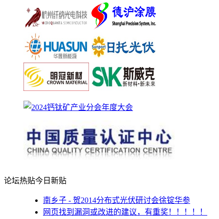
论坛热贴
今日新贴
南乡子 - 贺2014分布式光伏研讨会徐锭华参
网页找到漏洞或改进的建议，有重奖！！！！！