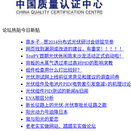
论坛热贴
今日新贴
南乡子 - 贺2014分布式光伏研讨会徐锭华参
网页找到漏洞或改进的建议，有重奖！！！！！
TestPV首期光伏休闲周末沙龙活动正式启动啦！
背板的水蒸气透过率过高对PID的影响求教
组件检查用什么灯比较好？
光伏测试网上线前征求意见和建议的调查问卷
光伏组件及电池片PID(电势差引发衰减) 的机理讨论
光伏组件PID测试的新闻&旧闻
EVA脱层分析
新长征路上的光伏-光伏审批长征路之歌
阳光动力号迫降日本
我与阳光的爱恋
老老实实做网站，踏踏实实做论坛