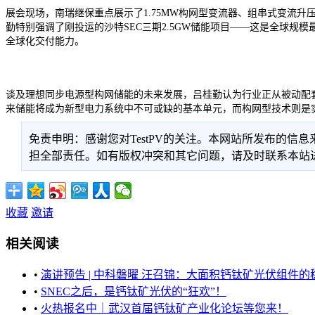
展会现场，南瑞继保重点展示了1.75MW构网型变流器、组串式变流升
勤特别强调了刚投运的沙特SEC三期2.5GW储能项目——这是全球规
全球化交付能力。
谈及理想同步电源型构网储能的未来发展，吕桂勤认为行业正从被动配
来储能将成为新型电力系统中不可或缺的基本单元，而构网型技术则是实
免责申明：感谢您对TestPV的关注。本网站所发布的
担全部责任。如有版权冲突和其它问题，请及时联系本站进行处
收藏
邀请
相关阅读
•
演讲预告 | 中科磐曜 汪召锦：大面积钙钛矿光伏组件的稳
•
SNEC之后，是钙钛矿光伏的“狂欢”！
•
火热报名中｜武汉首届钙钛矿产业化论坛等您来！