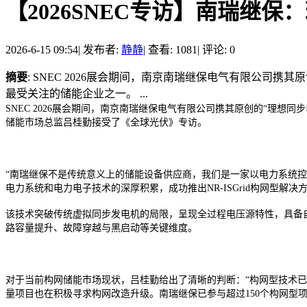
【2026SNEC专访】南瑞继保
2026-6-15 09:54
|
发布者:
静静
|
查看: 1081
|
评论: 0
摘要
: SNEC 2026展会期间，南京南瑞继保电气有限公司携
最受关注的储能企业之一。 ...
SNEC 2026展会期间，南京南瑞继保电气有限公司携其原创的“理想
储能市场总监吕桂勤接受了《全球光伏》专访。
“南瑞继保不是传统意义上的储能设备供应商，我们是一家以电力系统控制
电力系统和电力电子技术的深厚积累，成功推出NR-ISGrid构网型解决
该技术突破传统虚拟同步发电机的局限，呈现全过程电压源特性，具备
路容量提升、故障穿越与黑启动等关键维度。
对于当前构网储能市场现状，吕桂勤给出了清晰的判断：“构网型技术已
量项目也在积极寻求构网改造升级。南瑞继保已参与超过150个构网型项