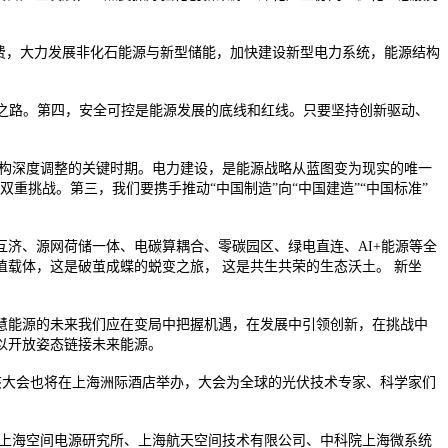
费，大力发展非化石能源与新型储能，加快建设新型电力系统，能源结构
之路。第四，安全可控是能源发展的底线和红线。只要坚持创新驱动、
源结构深度调整的关键时期。电力建设，是能源战略从蓝图变为现实的唯一
双重挑战。第三，我们要携手推动“中国制造”向“中国建造”“中国标准”
济、源网荷储一体、电碳算耦合、零碳园区、绿电直连、AI+能源等全
载体，这是破茧成蝶的蜕变之旅， 这是共生共荣的生态沃土。 新坐
慧能源的未来我们应在变局中把握机遇，在发展中引领创新，在挑战中
，以开放姿态链接未来能源。
会，该大会也将在上海洲际酒店举办，大会为全球的光伏技术专家、科学家们
、上海空间电源研究所、上海航天空间技术有限公司、中科院上海微系统