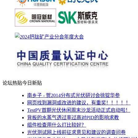
论坛热贴
今日新贴
南乡子 - 贺2014分布式光伏研讨会徐锭华参
网页找到漏洞或改进的建议，有重奖！！！！！
TestPV首期光伏休闲周末沙龙活动正式启动啦！
背板的水蒸气透过率过高对PID的影响求教
组件检查用什么灯比较好？
光伏测试网上线前征求意见和建议的调查问卷