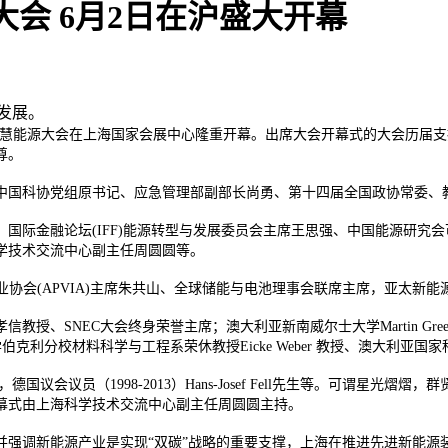
源大会 6月2日在沪盛大开幕
健发展。
RT E国际智慧能源大会在上海国家会展中心隆重开幕。出席大会开幕式的大
尊。
中国科协党组原书记、应急管理部副部长尚勇、第十四届全国政协常委、
国际金融论坛(IFF)能源转型与发展委员会主席王思强、中国能源研究
学技术交流中心副主任周圆圆等。
产业协会(APVIA)主席朱共山、全球储能与电池理事会联席主席，亚太
授、SNEC大会终身荣誉主席；澳大利亚新南威尔士大学Martin Gr
大学伯克利分校材料科学与工程系荣休教授Eicke Weber 教授、澳大利
)主席，德国议会议员（1998-2013）Hans-Josef Fell先生等。
幕式由上海科学技术交流中心副主任周圆圆主持。
并强调新能源产业是实现“双碳”战略的重要支撑，上海在推进先进新能源