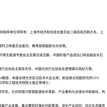
会历届支持指导单位领导有：上海市经济和信息化委员会二级巡视员韩大东、上
教科卫体委员会委员、教育部原副部长孙尧等。
会可再生能源专委会主任委员梁志鹏、中国机电产品进出口商会副会长石
新能源行业协会主席张天任、中国光伏行业协会名誉理事长高纪凡等；
een教授、本届全球光伏前沿技术大会主席；新加坡太阳能研究所CEO
亚国家科学和工程技术院院士施正荣博士；
可谓星光熠熠，群贤毕至。为共同探讨智慧能源技术革新、产业重构与全球合作新路径，构
装备产业发展，重点要抓好强化创新策源、深化产业协同、优化生态服务