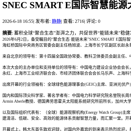
SNEC SMART E国际智慧能
2026-6-18 16:55
|
发布者:
静静
|
查看: 2716
|
评论: 0
摘要
: 蓄积全球“聚合生态”澎湃之力，共促世界“能链未来”稳
2026年6月2日，备受瞩目的“聚合生态·能链未来”SNEC SMA
海虹桥国际中央商务区管委会副主任杨旭波、上海市长宁区副区长赵永
来自北京的领导有：第十四届全国政协常委、教科卫体委员会副主任、
本次大会的主办单位和支持单位的领导有：中国电力建设企业协会会长，
永红、上海市工业经济联合会、市经济团体联合会会长马乐声、上海科
出席开幕的行业领袖有：全球绿色能源理事会(GEIC)主席、亚洲光伏
国内和国际顶尖科学家、著名学者有：中国电力科学研究院名誉院长周孝信教
Armin Aberle教授、德国弗劳恩霍夫太阳能系统研究所前所长，加州
以及国际组织代表有：（全球）能源观察机构(Energy Watch Group
建清洁、低碳、安全、高效的能源体系贡献智慧力量，而汇聚一堂。开
开幕式上，韩大东首先致欢迎辞，对国内外嘉宾的到来表示热烈欢迎，