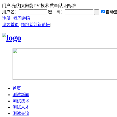
门户-光伏|太阳能|PV|技术|质量|认证|标准
用户名：
密 码：
自动
注册
|
找回密码
设为首页
|
领跑者创新论坛
|
首页
测试新闻
测试技术
测试人才
测试交流