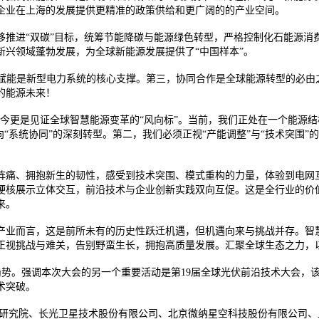
企业在上海的发展提供更精准的政策供给和更广阔的的产业空间。
移推进“双碳”目标，统筹节能降碳与能源绿色转型，严格控制化石能源消
兴领域蓬勃发展，为全球新能源发展提供了“中国样本”。
度赋能是新型电力系统的核心支撑。第三，协同合作是全球能源转型的必由
的能源未来！
，如今更是见证全球智慧能源变革的“风向标”。当前，我们正处在一个能
系统协同”的深刻转型。第二，我们必须正视“产能调整”与“技术突围”的
阵痛、拥抱新生的韧性，感受到技术突围、模式重构的力量，体验到电网互
硬核展示立体交互，前沿技术与企业创新实践双向互促。这是全行业的价值
来。
产业而言，这是前所未有的历史性跃迁机遇，但机遇向来与挑战并存。智
正视挑战与难关，告别野蛮生长，拥抱高质量发展。汇聚全球生态之力
展与未来趋势。强调本次大会的另一个重要活动是第19届全球光伏前沿技术大
术突破。
新研究院、长光卫星技术股份有限公司、北京微纳星空科技股份有限公司