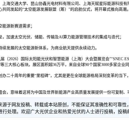
、上海交通大学、昆山协鑫光电材料有限公司、上海天赋星际能源科技有
共同发起的“太空能源发展联盟（筹）”的启航仪式，将开幕式推向高潮
空能源新赛道需求；
垒，加速太空光伏、储能、传输及AI算力能源管理技术的集成与迭代；
持续发展的太空能源新体系，为商业航天提供永续动力。
PV+第十九届（2026）国际太阳能光伏和智慧能源（上海）大会暨展览会”“SN
览会”等三大核心板块。展区面积超36万平，来自全球90个国家3000多家企
 E创办二十周年的重要“里程碑”，尤其是更在全球能源格局深刻变革的当下，
盛会，意味着这将为中国及世界新能源产业高质量发展提供一份可复制、可
信息来源于网友投稿、转载或本站原创，不能保证其准确性和可靠
理。欢迎广大光伏企业和热爱光伏的人士进行投稿，投稿邮箱：info