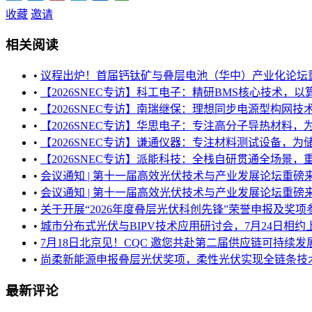
收藏
邀请
相关阅读
•
议程出炉！首届钙钛矿与叠层电池（华中）产业化论坛重磅
•
【2026SNEC专访】科工电子：精研BMS核心技术，以算
•
【2026SNEC专访】南瑞继保：理想同步电源型构网技术
•
【2026SNEC专访】华思电子：专注高分子导热材料，为
•
【2026SNEC专访】谦通仪器：专注材料测试设备，为储能
•
【2026SNEC专访】派能科技：全栈自研贯通全场景，重构
•
会议通知 | 第十一届高效光伏技术与产业发展论坛重磅来袭！
•
会议通知 | 第十一届高效光伏技术与产业发展论坛重磅来袭！
•
关于开展“2026年度叠层光伏科创先锋”荣誉申报及奖项参评
•
城市分布式光伏与BIPV技术应用研讨会，7月24日相约
•
7月18日北京见！CQC 邀您共赴第二届供应链可持续发展与
•
尚柔新能源申报叠层光伏奖项，柔性光伏实现全链条技术创
最新评论