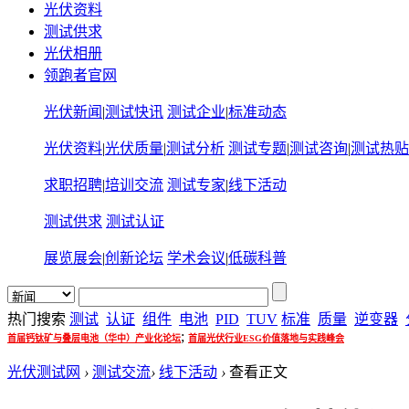
光伏资料
测试供求
光伏相册
领跑者官网
光伏新闻
|
测试快讯
测试企业
|
标准动态
光伏资料
|
光伏质量
|
测试分析
测试专题
|
测试咨询
|
测试热贴
求职招聘
|
培训交流
测试专家
|
线下活动
测试供求
测试认证
展览展会
|
创新论坛
学术会议
|
低碳科普
热门搜索
测试
认证
组件
电池
PID
TUV
标准
质量
逆变器
;
首届钙钛矿与叠层电池（华中）产业化论坛
首届光伏行业ESG价值落地与实践峰会
光伏测试网
›
测试交流
›
线下活动
›
查看正文