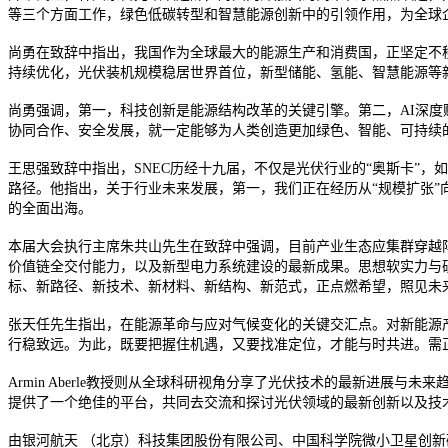
等三个方面工作，绿色低碳转型和智慧能源创新中的引领作用，为全球
尚勇在致辞中指出，我国作为全球最大的能源生产和消费国，正坚定不
持续优化，光伏装机规模稳居世界首位，新型储能、氢能、智慧能源等新
尚勇强调，第一，科技创新是能源结构改革的关键引擎。第二，AI深
协同合作、安全发展，就一定能够为人类创造更加绿色、智能、可持续
王思强致辞中指出，SNEC历经十九届，不仅是光伏行业的“奥斯卡”
路径。他指出，关于行业未来发展，第一，我们正在经历从“规模扩张”向“
的全面出海。
本届大会执行主席朱共山先生在致辞中强调，目前产业生态应集群穿越
价值链全交付能力，以及新型电力系统建设的最新成果。思想软实力与
标、新路径、新技术、新材料、新结构、新范式，正点燃希望，照见未
张天任先生指出，在能源革命与应对气候变化的关键交汇点。对新能源
行稳致远。为此，既要把握住机遇，又要找准定位，才能与时共进。需
Armin Aberle教授则从全球科研视角分享了光伏技术的最新进
提供了一个绝佳的平台，共同去交流和探讨光伏领域的最新创新以及技
由银河航天 （北京）科技集团股份有限公司、中国科学院微小卫星创