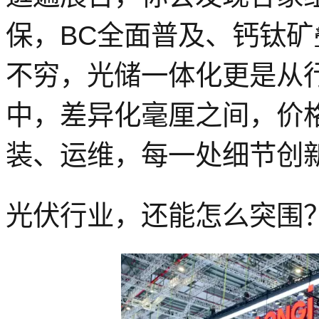
保，
BC全面普及、钙钛
不穷，光储一体化更是从
中，差异化
毫厘
之间
，价
装、运维
，
每一处细节创
光伏行业，还能怎么突围