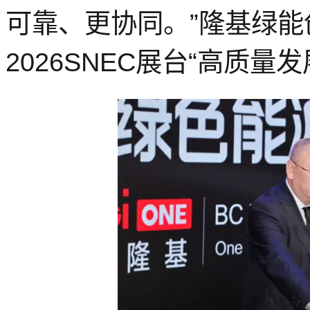
可靠、更协同。”
隆基绿能
202
6
SNEC
展台
“
高质量
发