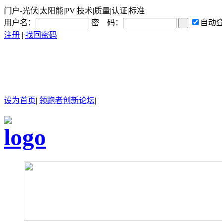
门户-光伏|太阳能|PV|技术|质量|认证|标准
用户名：
密 码：
自动
注册
|
找回密码
设为首页
|
领跑者创新论坛
|