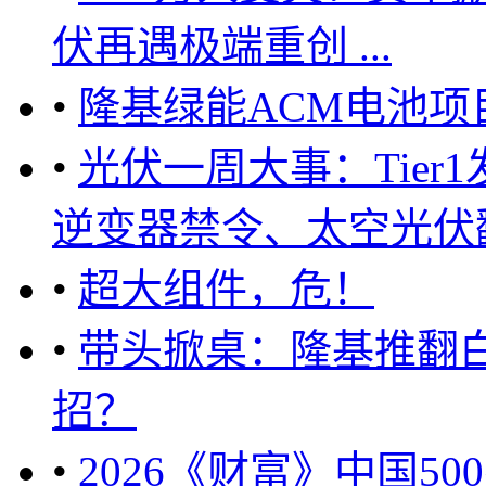
伏再遇极端重创 ...
•
隆基绿能ACM电池项
•
光伏一周大事：Tie
逆变器禁令、太空光伏翻
•
超大组件，危！
•
带头掀桌：隆基推翻
招？
•
2026《财富》中国5