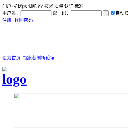
门户-光伏|太阳能|PV|技术|质量|认证|标准
用户名：
密 码：
自动
注册
|
找回密码
设为首页
|
领跑者创新论坛
|