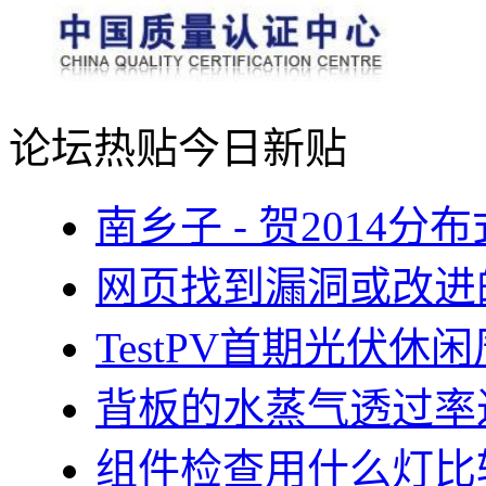
论坛热贴
今日新贴
南乡子 - 贺2014
网页找到漏洞或改进
TestPV首期光伏
背板的水蒸气透过率
组件检查用什么灯比