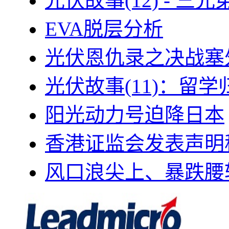
光伏故事(12) - 
EVA脱层分析
光伏恩仇录之决战塞外
光伏故事(11)：留
阳光动力号迫降日本
香港证监会发表声明
风口浪尖上、暴跌腰