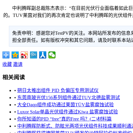
中利腾晖副总裁陈杰表示：“在目前光伏行业面临着如此
的。TUV莱茵对我们的再次肯定也说明了中利腾晖的光伏组
免责申明：感谢您对TestPV的关注。本网站所发布的
担全部责任。如有版权冲突和其它问题，请及时联系本站进行处
收藏
邀请
相关阅读
•
朔日太推出组件 PID 负偏压专用测试仪
•
东莞南玻光伏156系列组件通过TUV北德盐雾测试
•
大全Daqo组件成功通过莱茵TÜV盐雾腐蚀试验
•
Luxor Solar单晶光伏组件通过Kiwa 盐雾腐蚀试验
•
你所知道的PID “free”真的Free 吗？(二)材料篇
•
中利腾晖防断式、防眩光两项光伏组件科技成果顺利通过鉴定 .