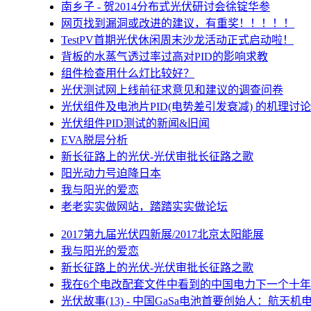
南乡子 - 贺2014分布式光伏研讨会徐锭华参
网页找到漏洞或改进的建议，有重奖！！！！！
TestPV首期光伏休闲周末沙龙活动正式启动啦！
背板的水蒸气透过率过高对PID的影响求教
组件检查用什么灯比较好？
光伏测试网上线前征求意见和建议的调查问卷
光伏组件及电池片PID(电势差引发衰减) 的机理讨论
光伏组件PID测试的新闻&旧闻
EVA脱层分析
新长征路上的光伏-光伏审批长征路之歌
阳光动力号迫降日本
我与阳光的爱恋
老老实实做网站，踏踏实实做论坛
2017第九届光伏四新展/2017北京太阳能展
我与阳光的爱恋
新长征路上的光伏-光伏审批长征路之歌
我在6个电改配套文件中看到的中国电力下一个十年
光伏故事(13) - 中国GaSa电池首要创始人：航天机