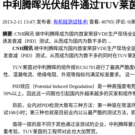
中利腾晖光伏组件通过TUV莱茵
2013-2-11 13:47
|
发布者:
有机硅测试技术
|
查看: 40765
|
评论: 0
|
来
摘要
: CNII网讯 继中利腾晖成为国内首家荣获VDE生产
诱发衰减（PID）测试，从而成为国内为数不多的 ...
CNII网讯
继中利腾晖成为国内首家荣获VDE生产现场全
发衰减（PID）测试，从而成为国内为数不多的同时在TUV
TUV莱茵对中利腾晖的组件按IEC61701进行了最高严酷度6
性、湿漏电流、绝缘电阻、外观等指标均满足标准要求。 这
PID效应（Potential Induced Degrada
50%以上，因此这一问题也引起国内外越来越多的买家和组件
目前，业内对PID检测大致有三种方法：第一种是在常温环境
试168小时；第三种也就是目前业内公认最严酷的测试方法，即在
值得一提的是不同于其他通过该测试的企业，中利腾晖要求
重考验，TUV莱茵的工程师对此也大加赞赏。