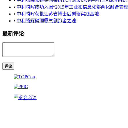
•
中利腾晖获得德国莱茵TUV颁发的沙特阿拉伯标准组织（SA
•
中利腾晖成功入围“2015年工业和信息化部两化融合管理体
•
中利腾晖获批江苏省博士后创新实践基地
•
中利腾辉磅礴霸气领跑者之魂
最新评论
评论