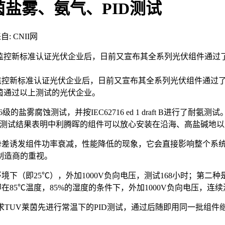
盐雾、氨气、PID测试
自: CNII网
现场全监控新标准认证光伏企业后，日前又宣布其全系列光伏组件通
监控新标准认证光伏企业后，日前又宣布其全系列光伏组件通过了
莱茵通过以上测试的光伏企业。
级的盐雾腐蚀测试，并按IEC62716 ed 1 draft B进行
一测试结果表明中利腾晖的组件可以放心安装在沿海、高盐碱地
tion）是一种高强度电势差诱发组件功率衰减，性能降低的现象，它会直
制造商的重视。
下（即25℃），外加1000V负向电压，测试168小时；第二种是
85℃温度，85%的湿度的条件下，外加1000V负向电压，连续
TUV莱茵先进行常温下的PID测试，通过后随即用同一批组件