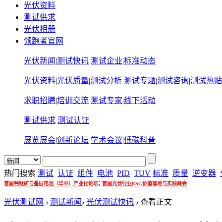
光伏资料
测试供求
光伏相册
领跑者官网
光伏新闻
|
测试快讯
测试企业
|
标准动态
光伏资料
|
光伏质量
|
测试分析
测试专题
|
测试咨询
|
测试热贴
求职招聘
|
培训交流
测试专家
|
线下活动
测试供求
测试认证
展览展会
|
创新论坛
学术会议
|
低碳科普
热门搜索
测试
认证
组件
电池
PID
TUV
标准
质量
逆变器
;
首届钙钛矿与叠层电池（华中）产业化论坛
首届光伏行业ESG价值落地与实践峰会
光伏测试网
›
测试新闻
›
光伏测试快讯
›
查看正文