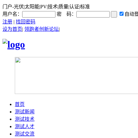
门户-光伏|太阳能|PV|技术|质量|认证|标准
用户名：
密 码：
自动
注册
|
找回密码
设为首页
|
领跑者创新论坛
|
首页
测试新闻
测试技术
测试人才
测试交流