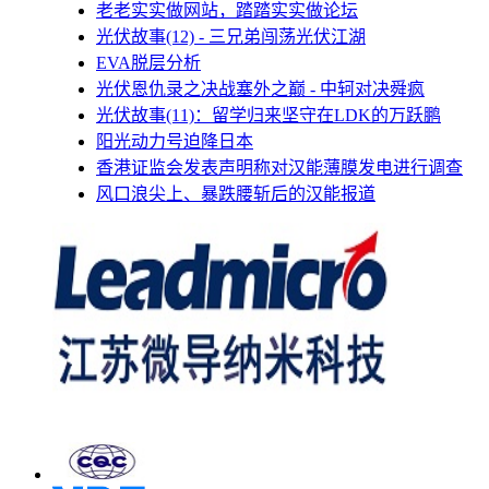
老老实实做网站，踏踏实实做论坛
光伏故事(12) - 三兄弟闯荡光伏江湖
EVA脱层分析
光伏恩仇录之决战塞外之巅 - 中轲对决舜疯
光伏故事(11)：留学归来坚守在LDK的万跃鹏
阳光动力号迫降日本
香港证监会发表声明称对汉能薄膜发电进行调查
风口浪尖上、暴跌腰斩后的汉能报道