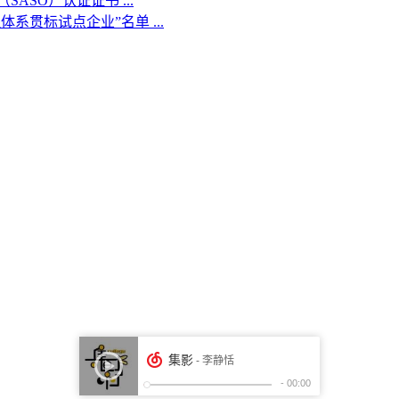
SO）认证证书 ...
系贯标试点企业”名单 ...