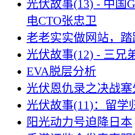
光伏故事(13) - 
电CTO张忠卫
老老实实做网站，踏
光伏故事(12) - 
EVA脱层分析
光伏恩仇录之决战塞外
光伏故事(11)：留
阳光动力号迫降日本