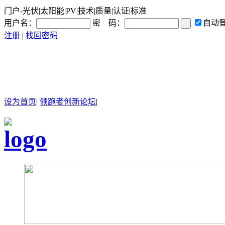
门户-光伏|太阳能|PV|技术|质量|认证|标准
用户名：
密 码：
自动
注册
|
找回密码
设为首页
|
领跑者创新论坛
|