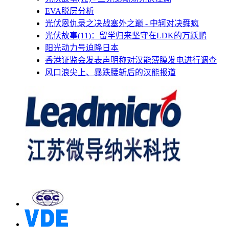
EVA脱层分析
光伏恩仇录之决战塞外之巅 - 中轲对决舜疯
光伏故事(11)：留学归来坚守在LDK的万跃鹏
阳光动力号迫降日本
香港证监会发表声明称对汉能薄膜发电进行调查
风口浪尖上、暴跌腰斩后的汉能报道