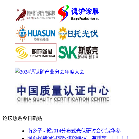
论坛热贴
今日新贴
南乡子 - 贺2014分布式光伏研讨会徐锭华参
网页找到漏洞或改进的建议，有重奖！！！！！