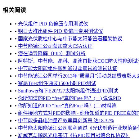
相关阅读
•
光伏组件 PID 负偏压专用测试仪
•
朔日太推出组件 PID 负偏压专用测试仪
•
国家光伏质检中心与中节能太阳能签署框架协议
•
中节能镇江公司获加拿大CSA认证
•
潜在诱导降解（PID）测试分析
•
阿特斯、中节能、晶科、晶澳首批获CQC防火性能测试认证
•
中节能太阳能组件顺利通过盐雾试验测试认证
•
中节能镇江公司举行2013年“质量月”活动总结暨表彰大
•
赛昂Triex组件通过1500小时PID测试
•
SunPower旗下E20/327太阳能组件通过PID测试
•
你所知道的PID “free”真的Free 吗？(一) 说说PID
•
你所知道的PID “free”真的Free 吗？(二)材料篇
•
组件接地方式对PID的影响 - 你所知道的PID FREE真的Free吗 PI
•
中节能多晶电池量产效率再创新高 达18.32%
•
中节能太阳能镇江公司顺利通过《光伏制造行业规范条件》
•
斯威克与顺风光电签订《抗PID项目战略合作协议》