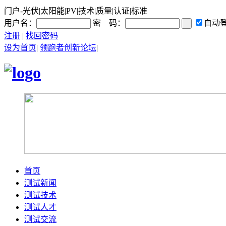
门户-光伏|太阳能|PV|技术|质量|认证|标准
用户名：
密 码：
自动
注册
|
找回密码
设为首页
|
领跑者创新论坛
|
首页
测试新闻
测试技术
测试人才
测试交流