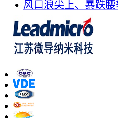
风口浪尖上、暴跌腰