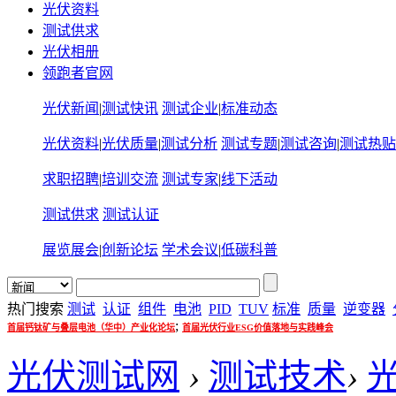
光伏资料
测试供求
光伏相册
领跑者官网
光伏新闻
|
测试快讯
测试企业
|
标准动态
光伏资料
|
光伏质量
|
测试分析
测试专题
|
测试咨询
|
测试热贴
求职招聘
|
培训交流
测试专家
|
线下活动
测试供求
测试认证
展览展会
|
创新论坛
学术会议
|
低碳科普
热门搜索
测试
认证
组件
电池
PID
TUV
标准
质量
逆变器
;
首届钙钛矿与叠层电池（华中）产业化论坛
首届光伏行业ESG价值落地与实践峰会
光伏测试网
›
测试技术
›