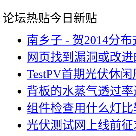
论坛热贴
今日新贴
南乡子 - 贺2014
网页找到漏洞或改进
TestPV首期光伏
背板的水蒸气透过率
组件检查用什么灯比
光伏测试网上线前征