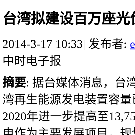
台湾拟建设百万座光
2014-3-17 10:33
|
发布者:
中时电子报
摘要
: 据台媒体消息，台
湾再生能源发电装置容量已
2020年进一步提高至13
电作为主要发展项目，规