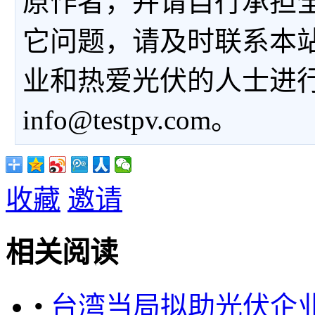
原作者，并请自行承担
它问题，请及时联系本
业和热爱光伏的人士进
info@testpv.com。
收藏
邀请
相关阅读
•
台湾当局拟助光伏企