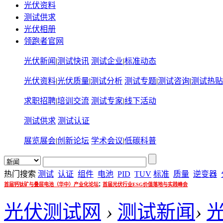
光伏资料
测试供求
光伏相册
领跑者官网
光伏新闻
|
测试快讯
测试企业
|
标准动态
光伏资料
|
光伏质量
|
测试分析
测试专题
|
测试咨询
|
测试热贴
求职招聘
|
培训交流
测试专家
|
线下活动
测试供求
测试认证
展览展会
|
创新论坛
学术会议
|
低碳科普
热门搜索
测试
认证
组件
电池
PID
TUV
标准
质量
逆变器
;
首届钙钛矿与叠层电池（华中）产业化论坛
首届光伏行业ESG价值落地与实践峰会
光伏测试网
›
测试新闻
›