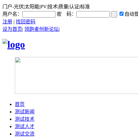
门户-光伏|太阳能|PV|技术|质量|认证|标准
用户名：
密 码：
自动
注册
|
找回密码
设为首页
|
领跑者创新论坛
|
首页
测试新闻
测试技术
测试人才
测试交流