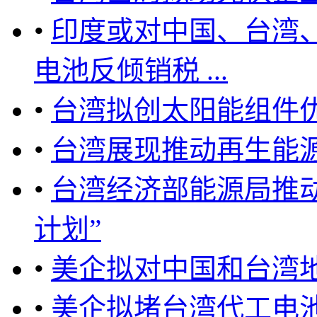
•
印度或对中国、台湾
电池反倾销税 ...
•
台湾拟创太阳能组件
•
台湾展现推动再生能
•
台湾经济部能源局推
计划”
•
美企拟对中国和台湾
•
美企拟堵台湾代工电