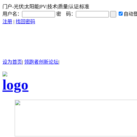
门户-光伏|太阳能|PV|技术|质量|认证|标准
用户名：
密 码：
自动
注册
|
找回密码
设为首页
|
领跑者创新论坛
|